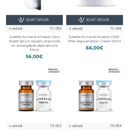
IELIKT GROZĀ
IELIKT GROZĀ
ir veikalā
71-050
ir veikalā
71-046
Juliette Armand Ameson Cera
Juliette Armand Ameson DNA-
Shield Serum barjeru stiprinošs
RNA Rejuvenation Cream 50ml
un aizsargājošs sejas serums
66,00€
30ml
56,00€
ir veikalā
70-053
ir veikalā
70-054