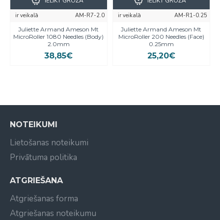
IELIKT GROZĀ
IELIKT GROZĀ
ir veikalā
AM-R7-2.0
ir veikalā
AM-R1-0.25
Juliette Armand Ameson Mt
Juliette Armand Ameson Mt
MicroRoller 1080 Needles (Body)
MicroRoller 200 Needles (Face)
2.0mm
0.25mm
38,85€
25,20€
NOTEIKUMI
Lietošanas noteikumi
Privātuma politika
ATGRIEŠANA
Atgriešanas forma
Atgriešanas noteikumu