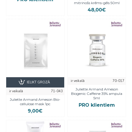
mitrinošs krēms-gēls 50ml
48,00€
ir veikalā
70-017
IELIKT GROZĀ
Juliette Armand Ameson
ir veikalā
71-043
Biogenic Caffeine 35% ampula
5ml
Juliette Armand Ameson Bio-
cellulose mask 1pc
PRO klientiem
9,00€