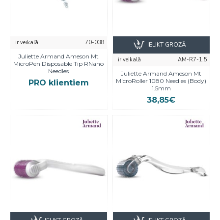
ir veikalā
70-038
IELIKT GROZĀ
Juliette Armand Ameson Mt
ir veikalā
AM-R7-1.5
MicroPen Disposable Tip RNano
Needles
Juliette Armand Ameson Mt
MicroRoller 1080 Needles (Body)
PRO klientiem
1.5mm
38,85€