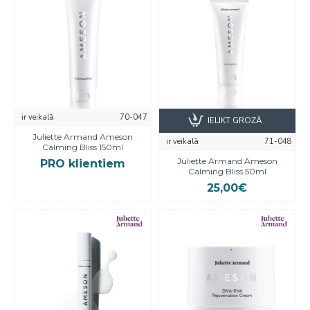
ir veikalā
70-047
IELIKT GROZĀ
Juliette Armand Ameson
ir veikalā
71-048
Calming Bliss 150ml
Juliette Armand Ameson
PRO klientiem
Calming Bliss 50ml
25,00€