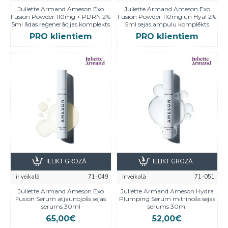
Juliette Armand Ameson Exo
Juliette Armand Ameson Exo
Fusion Powder 110mg + PDRN 2%
Fusion Powder 110mg un Hyal 2%
5ml ādas reģenerācijas komplekts
5ml sejas ampulu komplēkts
PRO klientiem
PRO klientiem
IELIKT GROZĀ
IELIKT GROZĀ
ir veikalā
71-049
ir veikalā
71-051
Juliette Armand Ameson Exo
Juliette Armand Ameson Hydra
Fusion Serum atjaunojošs sejas
Plumping Serum mitrinošs sejas
serums 30ml
serums 30ml
65,00€
52,00€