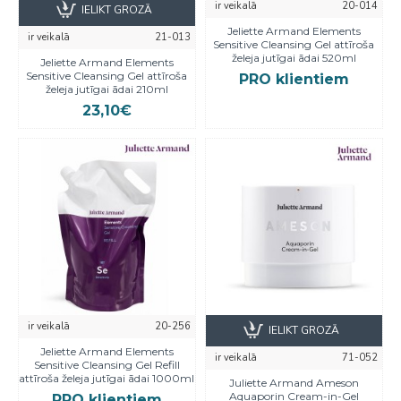
ir veikalā
20-014
IELIKT GROZĀ
Jeliette Armand Elements
ir veikalā
21-013
Sensitive Cleansing Gel attīroša
želeja jutīgai ādai 520ml
Jeliette Armand Elements
Sensitive Cleansing Gel attīroša
PRO klientiem
želeja jutīgai ādai 210ml
23,10€
ir veikalā
20-256
IELIKT GROZĀ
Jeliette Armand Elements
ir veikalā
71-052
Sensitive Cleansing Gel Refill
attīroša želeja jutīgai ādai 1000ml
Juliette Armand Ameson
Aquaporin Cream-in-Gel
PRO klientiem