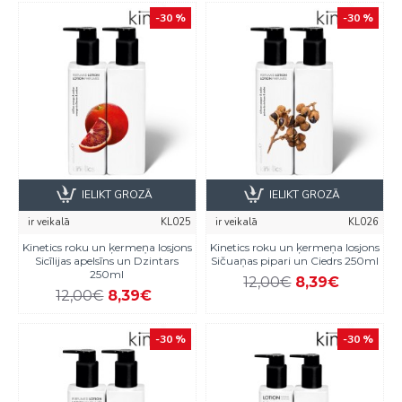
-30 %
-30 %
IELIKT GROZĀ
IELIKT GROZĀ
ir veikalā
KL025
ir veikalā
KL026
Kinetics roku un ķermeņa losjons
Kinetics roku un ķermeņa losjons
Sicīlijas apelsīns un Dzintars
Sičuaņas pipari un Ciedrs 250ml
250ml
12,00€
8,39€
12,00€
8,39€
-30 %
-30 %