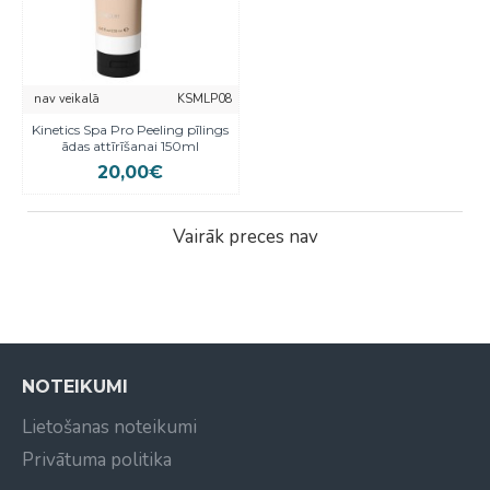
nav veikalā
KSMLP08
Kinetics Spa Pro Peeling pīlings
ādas attīrīšanai 150ml
20,00€
Vairāk preces nav
NOTEIKUMI
Lietošanas noteikumi
Privātuma politika