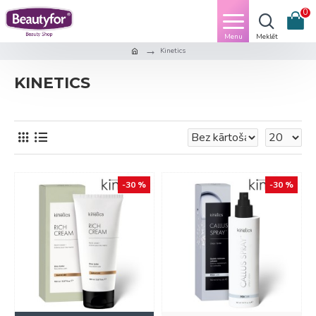
0
Kinetics
KINETICS
-30 %
-30 %