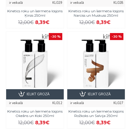
ir veikalā
KL029
ir veikalā
KL028
Kinetics roku un ķermeņa losjons
Kinetics roku un ķermeņa losjons
Ķirsis 250ml
Narciss un Muskuss 250ml
12,00€
8,39€
12,00€
8,39€
-30 %
-30 %
IELIKT GROZĀ
IELIKT GROZĀ
ir veikalā
KL012
ir veikalā
KL027
Kinetics roku un ķermeņa losjons
Kinetics roku un ķermeņa losjons
Okeāns un Koki 250ml
Rožkoks un Salvija 250ml
12,00€
8,39€
12,00€
8,39€