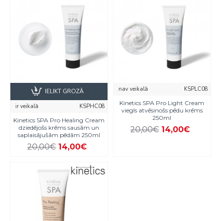
nav veikalā
KSPLC08
IELIKT GROZĀ
Kinetics SPA Pro Light Cream
ir veikalā
KSPHC08
viegls atvēsinošs pēdu krēms
250ml
Kinetics SPA Pro Healing Cream
dziedējošs krēms sausām un
20,00€
14,00€
saplaisājušām pēdām 250ml
20,00€
14,00€