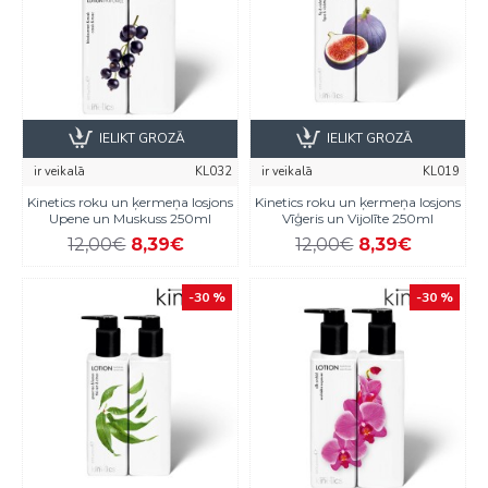
IELIKT GROZĀ
IELIKT GROZĀ
ir veikalā
KL032
ir veikalā
KL019
Kinetics roku un ķermeņa losjons
Kinetics roku un ķermeņa losjons
Upene un Muskuss 250ml
Vīģeris un Vijolīte 250ml
12,00€
8,39€
12,00€
8,39€
-30 %
-30 %