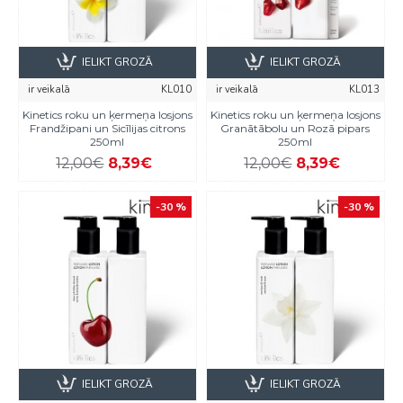
IELIKT GROZĀ
IELIKT GROZĀ
ir veikalā
KL010
ir veikalā
KL013
Kinetics roku un ķermeņa losjons
Kinetics roku un ķermeņa losjons
Frandžipani un Sicīlijas citrons
Granātābolu un Rozā pipars
250ml
250ml
12,00€
8,39€
12,00€
8,39€
-30 %
-30 %
IELIKT GROZĀ
IELIKT GROZĀ