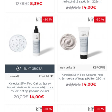
mīkstinātājs pēdām 225ml
12,00€
8,39€
20,00€
14,00€
-30 %
-30 %
nav veikalā
KSPCP08
IELIKT GROZĀ
Kinetics SPA Pro Cream Peel
ir veikalā
KSPCRL08
krēmveida pīlings pēdām 250ml
Kinetics SPA Pro Callus Spray
20,00€
14,00€
izsmidzināms ādas sacietējumu
mīkstinātājs pēdām 225ml
20,00€
14,00€
-30 %
-30 %