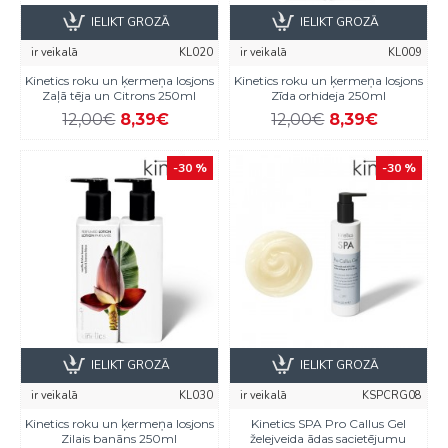
IELIKT GROZĀ
IELIKT GROZĀ
ir veikalā
KL020
ir veikalā
KL009
Kinetics roku un ķermeņa losjons
Kinetics roku un ķermeņa losjons
Zaļā tēja un Citrons 250ml
Zīda orhideja 250ml
12,00€
8,39€
12,00€
8,39€
-30 %
-30 %
IELIKT GROZĀ
IELIKT GROZĀ
ir veikalā
KL030
ir veikalā
KSPCRG08
Kinetics roku un ķermeņa losjons
Kinetics SPA Pro Callus Gel
Zilais banāns 250ml
želejveida ādas sacietējumu