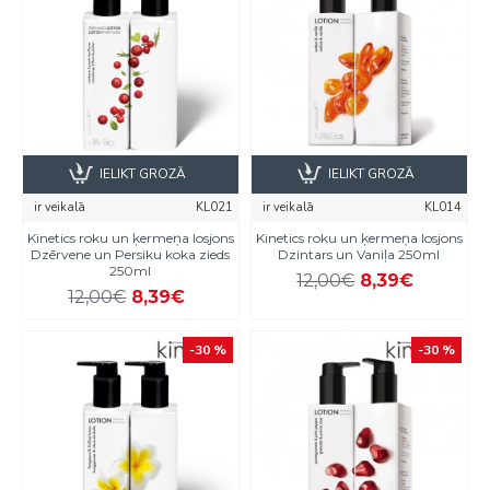
IELIKT GROZĀ
IELIKT GROZĀ
ir veikalā
KL021
ir veikalā
KL014
Kinetics roku un ķermeņa losjons
Kinetics roku un ķermeņa losjons
Dzērvene un Persiku koka zieds
Dzintars un Vaniļa 250ml
250ml
12,00€
8,39€
12,00€
8,39€
-30 %
-30 %