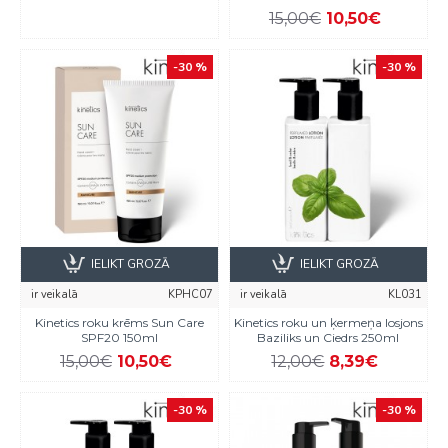
15,00€
10,50€
-30 %
-30 %
IELIKT GROZĀ
IELIKT GROZĀ
ir veikalā
KPHC07
ir veikalā
KL031
Kinetics roku krēms Sun Care
Kinetics roku un ķermeņa losjons
SPF20 150ml
Baziliks un Ciedrs 250ml
15,00€
10,50€
12,00€
8,39€
-30 %
-30 %