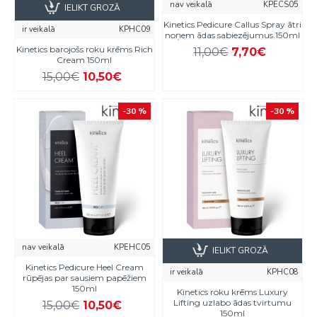
nav veikalā
KPECS05
IELIKT GROZĀ
Kinetics Pedicure Callus Spray ātri
ir veikalā
KPHC09
noņem ādas sabiezējumus.150ml
Kinetics barojošs roku krēms Rich
11,00€
7,70€
Cream 150ml
15,00€
10,50€
-30 %
-30 %
nav veikalā
KPEHC05
IELIKT GROZĀ
Kinetics Pedicure Heel Cream
ir veikalā
KPHC08
rūpējas par sausiem papēžiem
150ml
Kinetics roku krēms Luxury
Lifting uzlabo ādas tvirtumu
15,00€
10,50€
150ml