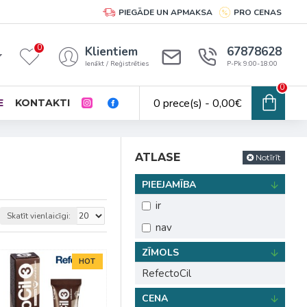
PIEGĀDE UN APMAKSA
PRO CENAS
0
Klientiem
67878628
Ienākt / Reģistrēties
P-Pk 9:00-18:00
0
0 prece(s) - 0,00€
E
KONTAKTI
ATLASE
Notīrīt
PIEEJAMĪBA
ir
Skatīt vienlaicīgi:
nav
ZĪMOLS
HOT
RefectoCil
CENA