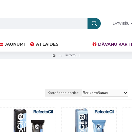
LATVIEŠU
JAUNUMI
ATLAIDES
DĀVANU KART
RefectoCil
Kārtošanas secība: