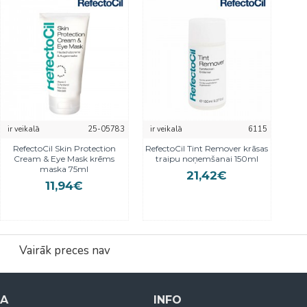
ir veikalā
25-05783
ir veikalā
6115
RefectoCil Skin Protection
RefectoCil Tint Remover krāsas
Cream & Eye Mask krēms
traipu noņemšanai 150ml
maska 75ml
21,42€
11,94€
Vairāk preces nav
NA
INFO