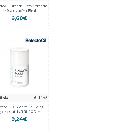
ctoCil Blonde Brow blonda
krāsa uzacīm 15ml
6,60€
eikalā
6111ref
ectoCil Oxidant liquid 3%
ķidrais attīstītājs 100ml
9,24€