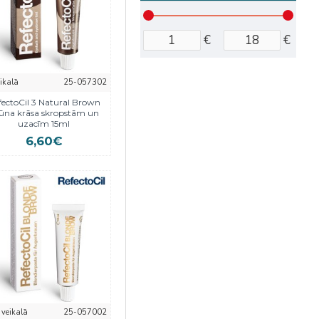
€
€
eikalā
25-057302
fectoCil 3 Natural Brown
ūna krāsa skropstām un
uzacīm 15ml
6,60€
 veikalā
25-057002