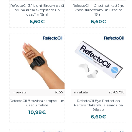
RefectoCil 3.1 Light Brown gaiši
RefectoCil 4 Chestnut kastāņu
brūna krāsa skropstām un
krāsa skropstām un uzacīm
uzacīm 15ml
15ml
6,60€
6,60€
ir veikalā
6155
ir veikalā
25-05790
RefectoCil Browista skropstu un
RefectoCil Eye Protection
uzacu palete
Papers plakstiņu aizsardzība
96gab
10,98€
6,60€