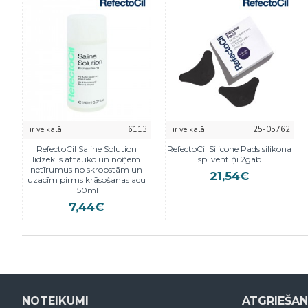
ir veikalā
6113
ir veikalā
25-05762
RefectoCil Saline Solution
RefectoCil Silicone Pads silikona
līdzeklis attauko un noņem
spilventiņi 2gab
netīrumus no skropstām un
21,54€
uzacīm pirms krāsošanas acu
150ml
7,44€
NOTEIKUMI
ATGRIEŠA