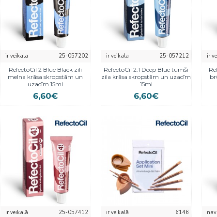
ir veikalā
25-057202
ir veikalā
25-057212
ir v
RefectoCil 2 Blue Black zili
RefectoCil 2.1 Deep Blue tumši
Re
melna krāsa skropstām un
zila krāsa skropstām un uzacīm
br
uzacīm 15ml
15ml
6,60€
6,60€
ir veikalā
25-057412
ir veikalā
6146
nav