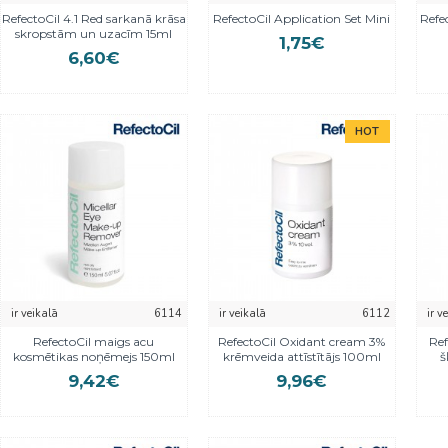
RefectoCil 4.1 Red sarkanā krāsa
RefectoCil Application Set Mini
Refe
skropstām un uzacīm 15ml
1,75€
6,60€
HOT
ir veikalā
6114
ir veikalā
6112
ir v
RefectoCil maigs acu
RefectoCil Oxidant cream 3%
Ref
kosmētikas noņēmejs 150ml
krēmveida attīstītājs 100ml
š
9,42€
9,96€