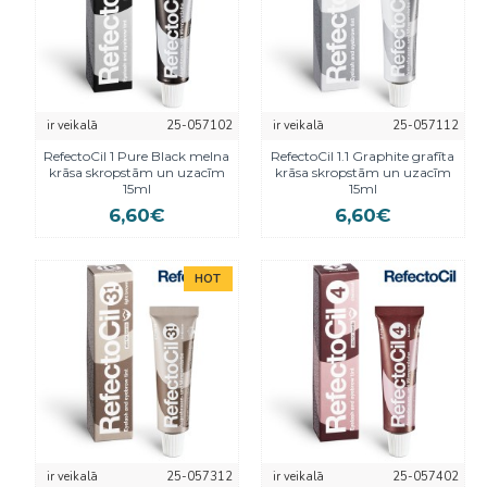
ir veikalā
25-057102
ir veikalā
25-057112
RefectoCil 1 Pure Black melna
RefectoCil 1.1 Graphite grafīta
krāsa skropstām un uzacīm
krāsa skropstām un uzacīm
15ml
15ml
6,60€
6,60€
HOT
ir veikalā
25-057312
ir veikalā
25-057402