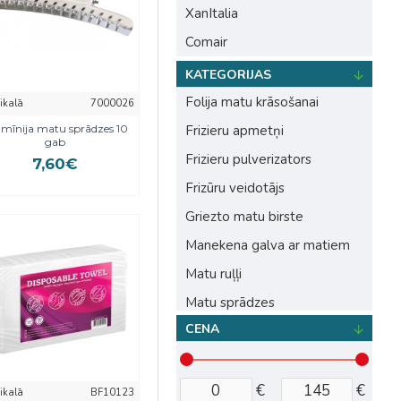
XanItalia
Comair
KATEGORIJAS
Folija matu krāsošanai
eikalā
7000026
mīnija matu sprādzes 10
Frizieru apmetņi
gab
Frizieru pulverizators
7,60€
Frizūru veidotājs
Griezto matu birste
Manekena galva ar matiem
Matu ruļļi
Matu sprādzes
CENA
Otas matu krāsošanai
Priekšauti
Svari
€
€
eikalā
BF10123