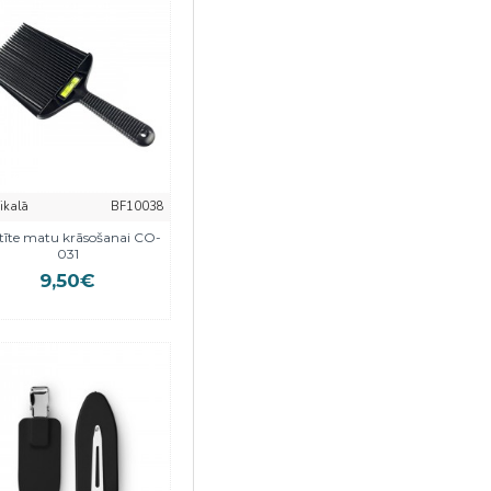
eikalā
BF10038
stīte matu krāsošanai CO-
031
9,50€