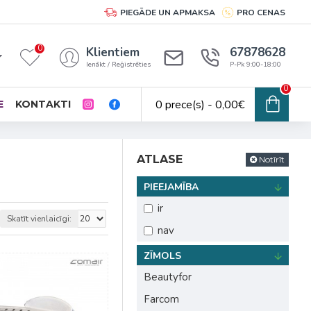
PIEGĀDE UN APMAKSA
PRO CENAS
0
Klientiem
67878628
Ienākt / Reģistrēties
P-Pk 9:00-18:00
0
0 prece(s) - 0,00€
E
KONTAKTI
ATLASE
Notīrīt
PIEEJAMĪBA
ir
Skatīt vienlaicīgi:
nav
ZĪMOLS
Beautyfor
Farcom