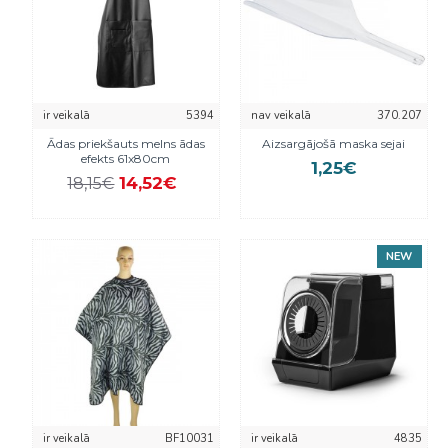
ir veikalā
5394
nav veikalā
370.207
Ādas priekšauts melns ādas
Aizsargājošā maska sejai
efekts 61x80cm
1,25€
14,52€
18,15€
NEW
ir veikalā
BF10031
ir veikalā
4835