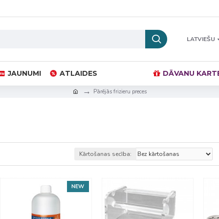
LATVIEŠU
JAUNUMI
ATLAIDES
DĀVANU KART
Pārējās frizieru preces
Kārtošanas secība:
NEW