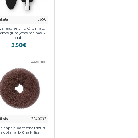
eikalā
8650
veHead Setting Clip matu
ādzes gumijotas melnas 6
gab
3,50€
eikalā
3040033
ir apaļa pamatne frizūru
veidošanai brūna krāsa