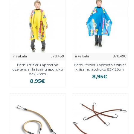
ir veikalā
370.489
ir veikalā
370.490
Bērnu frizieru apmetnis
Bērnu frizieru apmetnis zils ar
dzeltens ar krāsainu apdruku
krāsainu apdruku 83x125cm
83x125cm
8,95€
8,95€