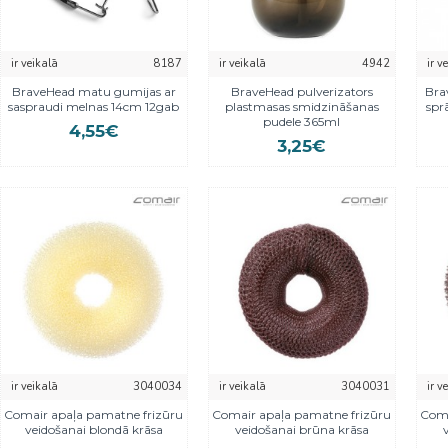
ir veikalā
8187
ir veikalā
4942
ir v
BraveHead matu gumijas ar
BraveHead pulverizators
Bra
saspraudi melnas 14cm 12gab
plastmasas smidzināšanas
spr
pudele 365ml
4,55€
3,25€
ir veikalā
3040034
ir veikalā
3040031
ir v
Comair apaļa pamatne frizūru
Comair apaļa pamatne frizūru
Coma
veidošanai blondā krāsa
veidošanai brūna krāsa