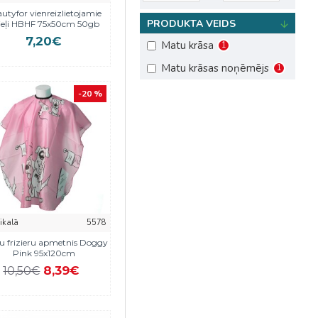
Trauki un piederumi
utyfor vienreizlietojamie
PRODUKTA VEIDS
ieļi HBHF 75x50cm 50gb
7,20€
Matu krāsa
1
Matu krāsas noņēmējs
1
-20 %
eikalā
5578
u frizieru apmetnis Doggy
Pink 95x120cm
8,39€
10,50€