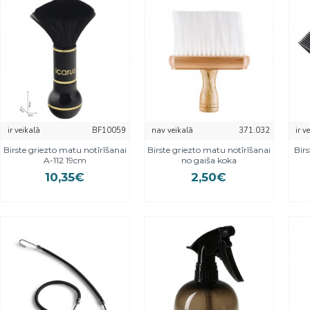
ir veikalā
BF10059
nav veikalā
371.032
ir v
Birste griezto matu notīrīšanai
Birste griezto matu notīrīšanai
Bir
A-112 19cm
no gaiša koka
10,35€
2,50€