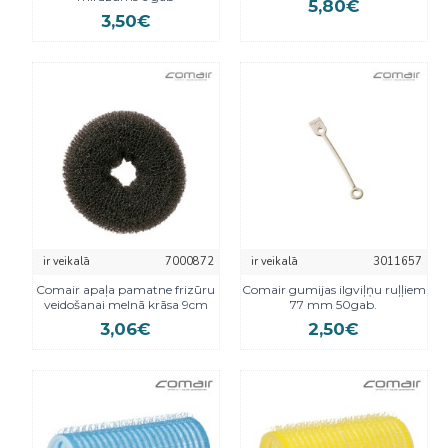
5,80€
3,50€
ir veikalā
7000872
ir veikalā
3011657
Comair apaļa pamatne frizūru
Comair gumijas ilgviļņu ruļļiem
veidošanai melnā krāsa 9cm
77 mm 50gab.
3,06€
2,50€