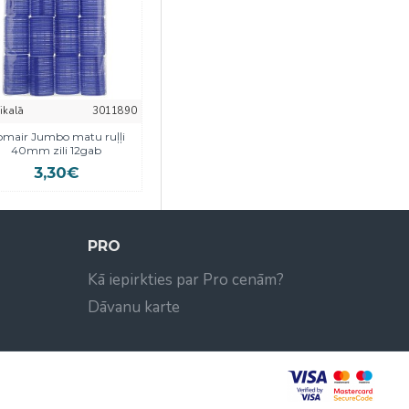
eikalā
3011890
mair Jumbo matu ruļļi
40mm zili 12gab
3,30€
PRO
Kā iepirkties par Pro cenām?
Dāvanu karte