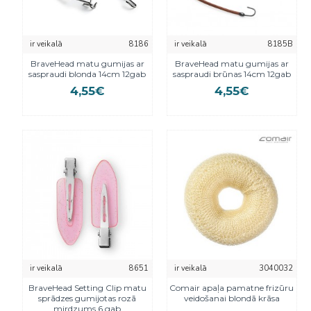
ir veikalā
8186
ir veikalā
8185B
BraveHead matu gumijas ar
BraveHead matu gumijas ar
saspraudi blonda 14cm 12gab
saspraudi brūnas 14cm 12gab
4,55€
4,55€
ir veikalā
8651
ir veikalā
3040032
BraveHead Setting Clip matu
Comair apaļa pamatne frizūru
sprādzes gumijotas rozā
veidošanai blondā krāsa
mirdzums 6 gab