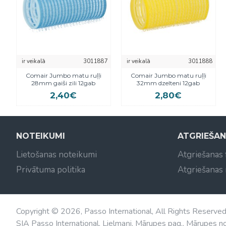
ir veikalā
3011887
ir veikalā
3011888
Comair Jumbo matu ruļļi
Comair Jumbo matu ruļļi
28mm gaiši zili 12gab
32mm dzelteni 12gab
2,40€
2,80€
NOTEIKUMI
ATGRIEŠA
Lietošanas noteikumi
Atgriešanas
Privātuma politika
Atgriešanas
Copyright © 2026, Passo International, All Rights Reserve
SIA Passo International, Lielmaņi, Mārupes pag., Mārupes no