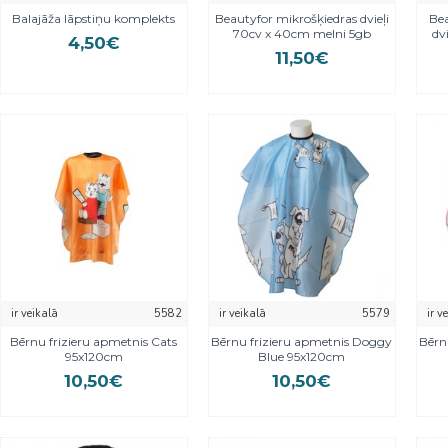
Balajāža lāpstiņu komplekts
Beautyfor mikrošķiedras dvieļi
Bea
70cv x 40cm melni 5gb
dv
4,50€
11,50€
ir veikalā
5582
ir veikalā
5579
ir v
Bērnu frizieru apmetnis Cats
Bērnu frizieru apmetnis Doggy
Bērn
95x120cm
Blue 95x120cm
10,50€
10,50€