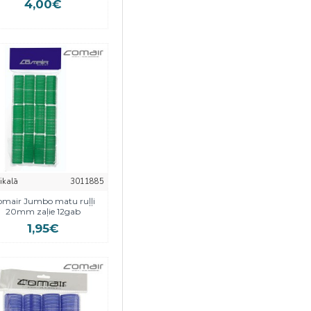
4,00€
eikalā
3011885
mair Jumbo matu ruļļi
20mm zaļie 12gab
1,95€