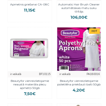
Apmetnis griešanai CA-08C
Automatic Hair Brush Cleaner
automātiskais matu suku
11,15€
tīrītājs
106,00€
HOT
ir veikalā
BF10115
ir veikalā
PA180016
Beautyfor vienreizlietojamie
Beautyfor vienreizlietojamie
neaustā materiāla plecu
polietilēna priekšauti balti 50gb
apmetņi 50gb
4,20€
7,50€