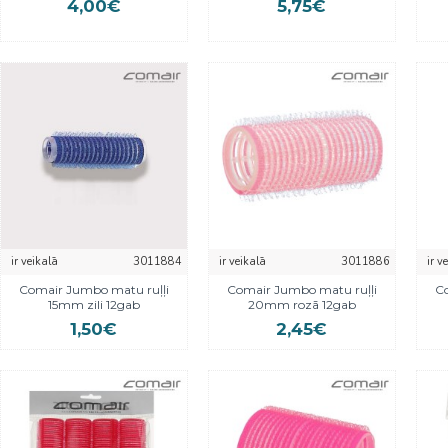
4,00€
5,75€
ir veikalā
3011884
ir veikalā
3011886
ir v
Comair Jumbo matu ruļļi
Comair Jumbo matu ruļļi
Co
15mm zili 12gab
20mm rozā 12gab
1,50€
2,45€