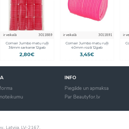
ir veikalā
3011889
ir veikalā
3011891
ir v
Comair Jumbo matu ruļļi
Comair Jumbo matu ruļļi
Co
36mm sarkanie 12gab
40mm rozā 12gab
2,80€
3,45€
NA
INFO
 forma
Piegāde un apmaksa
 noteikumu
Par Beautyfor.lv
d
v., Latvija, LV-2167,