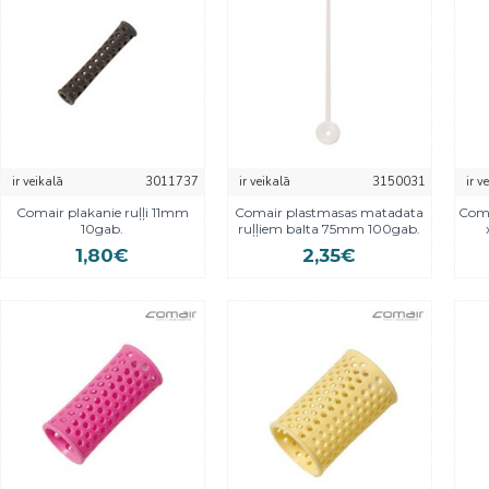
ir veikalā
3011737
ir veikalā
3150031
ir v
Comair plakanie ruļļi 11mm
Comair plastmasas matadata
Coma
10gab.
ruļļiem balta 75mm 100gab.
1,80€
2,35€