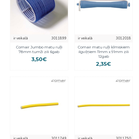
ir veikalā
3011899
ir veikalā
3012018
Comair Jumbo matu ruļļi
Comair matu ruļļi ķīmiskiem
78mm tumži zili 6gab
ilgviļņiem 11mm x 91mm zili
12gab
3,50€
2,35€
ir veikalā
3011749
ir veikalā
3011750