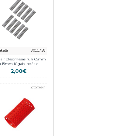
eikalā
3011738
ir plastmasas ruļļi 65mm
x 15mm 10gab. pelēkie
2,00€