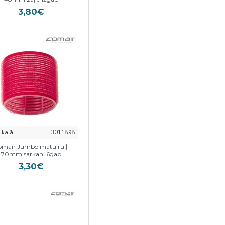
3,80€
eikalā
3011898
mair Jumbo matu ruļļi
70mm sarkani 6gab
3,30€