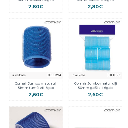
2,80€
2,80€
ir veikalā
3011894
ir veikalā
3011895
Comair Jumbo matu ruļļi
Comair Jumbo matu ruļļi
51mm tumši zili 6gab
56mm gaiši zili 6gab
2,60€
2,60€