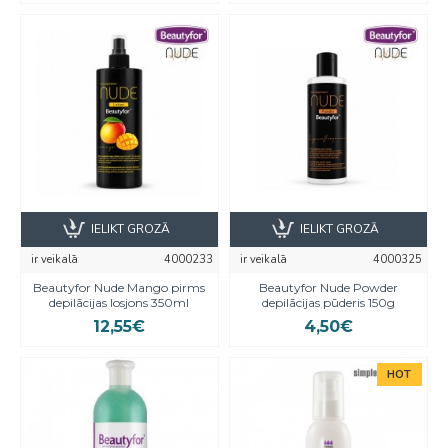
IELIKT GROZĀ
IELIKT GROZĀ
ir veikalā
4000233
ir veikalā
4000325
Beautyfor Nude Mango pirms
Beautyfor Nude Powder
depilācijas losjons 350ml
depilācijas pūderis 150g
12,55€
4,50€
HOT