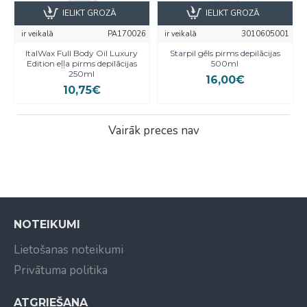
IELIKT GROZĀ
IELIKT GROZĀ
ir veikalā
PA170026
ir veikalā
3010605001
ItalWax Full Body Oil Luxury
Starpil gēls pirms depilācijas
Edition eļļa pirms depilācijas
500ml
250ml
16,00€
10,75€
Vairāk preces nav
NOTEIKUMI
Lietošanas noteikumi
Privātuma politika
ATGRIEŠANA