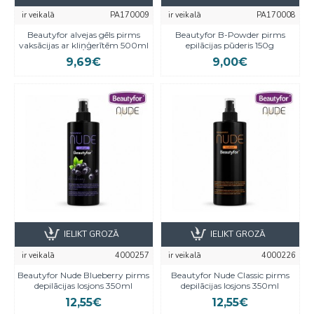
ir veikalā
PA170009
ir veikalā
PA170008
Beautyfor alvejas gēls pirms
Beautyfor B-Powder pirms
vaksācijas ar kliņģerītēm 500ml
epilācijas pūderis 150g
9,69€
9,00€
IELIKT GROZĀ
IELIKT GROZĀ
ir veikalā
4000257
ir veikalā
4000226
Beautyfor Nude Blueberry pirms
Beautyfor Nude Classic pirms
depilācijas losjons 350ml
depilācijas losjons 350ml
12,55€
12,55€