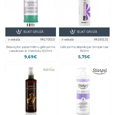
IELIKT GROZĀ
IELIKT GROZĀ
ir veikalā
PA170010
ir veikalā
PA160131
Beautyfor piparmētru gēls pirms
Gēls pirms depilācijas Simple Use
vaksācijas ar mentolu 500ml
150ml
9,69€
5,75€