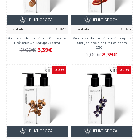
IELIKT GROZĀ
IELIKT GROZĀ
ir veikalā
KL027
ir veikalā
KL025
Kinetics roku un ķermeņa losjons
Kinetics roku un ķermeņa losjons
Rožkoks un Salvija 250ml
Sicīlijas apelsīns un Dzintars
250ml
12,00€
8,39€
12,00€
8,39€
-30 %
-30 %
IELIKT GROZĀ
IELIKT GROZĀ