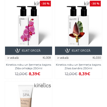
-30 %
-30 %
IELIKT GROZĀ
IELIKT GROZĀ
ir veikalā
KL009
ir veikalā
KL030
Kinetics roku un ķermeņa losjons
Kinetics roku un ķermeņa losjons
Zīda orhideja 250ml
Zilais banāns 250ml
12,00€
8,39€
12,00€
8,39€