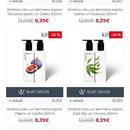
ir veikalā
KL026
ir veikalā
KL032
Kinetics roku un ķermeņa losjons
Kinetics roku un ķermeņa losjons
Sičuaņas pipari un Ciedrs 250ml
Upene un Muskuss 250ml
12,00€
8,39€
12,00€
8,39€
-30 %
-30 %
IELIKT GROZĀ
IELIKT GROZĀ
ir veikalā
KL019
ir veikalā
KL020
Kinetics roku un ķermeņa losjons
Kinetics roku un ķermeņa losjons
Vīģeris un Vijolīte 250ml
Zaļā tēja un Citrons 250ml
12,00€
8,39€
12,00€
8,39€