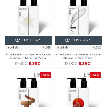
IELIKT GROZĀ
IELIKT GROZĀ
ir veikalā
KL028
ir veikalā
KL012
Kinetics roku un ķermeņa losjons
Kinetics roku un ķermeņa losjons
Narciss un Muskuss 250ml
Okeāns un Koki 250ml
12,00€
8,39€
12,00€
8,39€
-30 %
-30 %