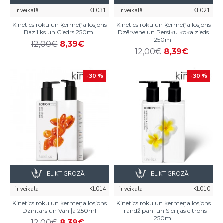
ir veikalā
KL031
ir veikalā
KL021
Kinetics roku un ķermeņa losjons
Kinetics roku un ķermeņa losjons
Baziliks un Ciedrs 250ml
Dzērvene un Persiku koka zieds
250ml
12,00€
8,39€
12,00€
8,39€
-30 %
-30 %
IELIKT GROZĀ
IELIKT GROZĀ
ir veikalā
KL014
ir veikalā
KL010
Kinetics roku un ķermeņa losjons
Kinetics roku un ķermeņa losjons
Dzintars un Vaniļa 250ml
Frandžipani un Sicīlijas citrons
250ml
12,00€
8,39€