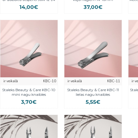
14,00€
37,00€
ir veikalā
KBC-10
ir veikalā
KBC-11
ir v
Staleks Beauty & Care KBC-10
Staleks Beauty & Care KBC-11
Stal
mini nagu knaibles
lielas nagu knaibles
3,70€
5,55€