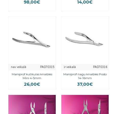
98,00€
14,00€
nav veikalā
PA070315
ir veikalā
PA070316
Maniprof kutikulas knaibles
Maniprof nagu knaibles Podo
Mini 4-5mm
14-16mm
26,00€
37,00€