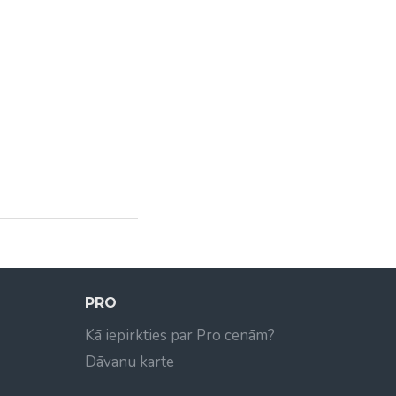
PRO
Kā iepirkties par Pro cenām?
Dāvanu karte