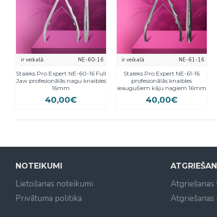
ir veikalā
NE-60-16
ir veikalā
NE-61-16
Staleks Pro Expert NE-60-16 Full
Staleks Pro Expert NE-61-16
Jaw profesionālās nagu knaibles
profesionālās knaibles
16mm
ieaugušiem kāju nagiem 16mm
40,00€
40,00€
NOTEIKUMI
ATGRIEŠA
Lietošanas noteikumi
Atgriešanas
Privātuma politika
Atgriešanas