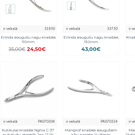
ir veikalā
31930
ir veikalā
33730
ir v
Erlinda ieaugušu nagu knaibles
Erlinda ieaugušu nagu knaibles
Knai
110mm
130mm
24,50€
43,00€
35,00€
ir veikalā
PA070304
ir veikalā
PA070324
ir v
Kutikulas knaibles Nghia C-37
Maniprof knaibles ieaugušiem
Man
ar dubultu atsperīti Jaw 12 1/4
kāju nagiem 14-16mm
"Acti