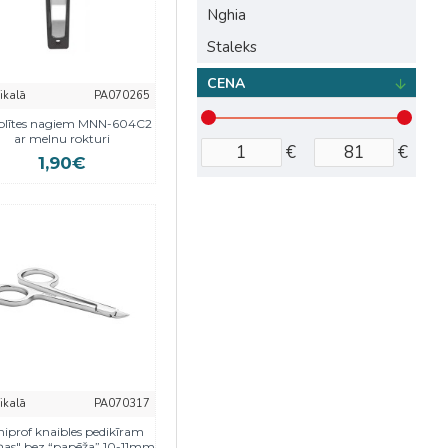
Nghia
Staleks
CENA
eikalā
PA070265
blītes nagiem MNN-604C2
ar melnu rokturi
€
€
1,90€
eikalā
PA070317
iprof knaibles pedikīram
ņas" bez “papēža” 10-11mm