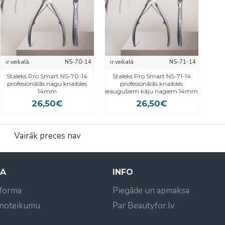
ir veikalā
NS-70-14
ir veikalā
NS-71-14
Staleks Pro Smart NS-70-14
Staleks Pro Smart NS-71-14
profesionālās nagu knaibles
profesionālās knaibles
14mm
ieaugušiem kāju nagiem 14mm
26,50€
26,50€
Vairāk preces nav
NA
INFO
 forma
Piegāde un apmaksa
 noteikumu
Par Beautyfor.lv