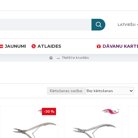
LATVIEŠU
JAUNUMI
ATLAIDES
DĀVANU KART
Pedikīra knaibles
Kārtošanas secība:
-30 %