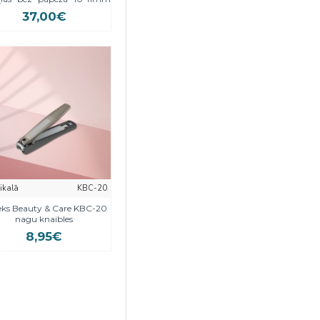
37,00€
eikalā
KBC-20
eks Beauty & Care KBC-20
nagu knaibles
8,95€