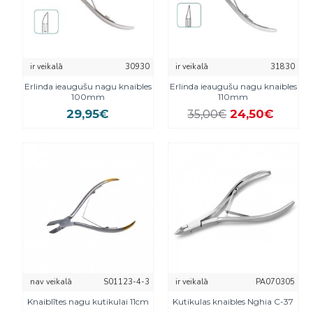
ir veikalā
30930
ir veikalā
31830
Erlinda ieaugušu nagu knaibles
Erlinda ieaugušu nagu knaibles
100mm
110mm
29,95€
24,50€
35,00€
nav veikalā
S01123-4-3
ir veikalā
PA070305
Knaiblītes nagu kutikulai 11cm
Kutikulas knaibles Nghia C-37