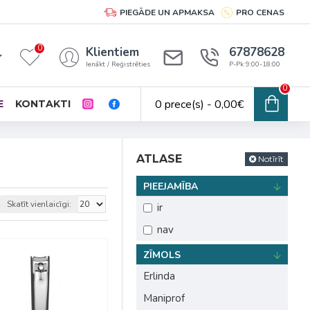
PIEGĀDE UN APMAKSA
PRO CENAS
0
Klientiem
67878628
Ienākt / Reģistrēties
P-Pk 9:00-18:00
0
0 prece(s) - 0,00€
E
KONTAKTI
ATLASE
Notīrīt
PIEEJAMĪBA
Skatīt vienlaicīgi:
ir
nav
ZĪMOLS
Erlinda
Maniprof