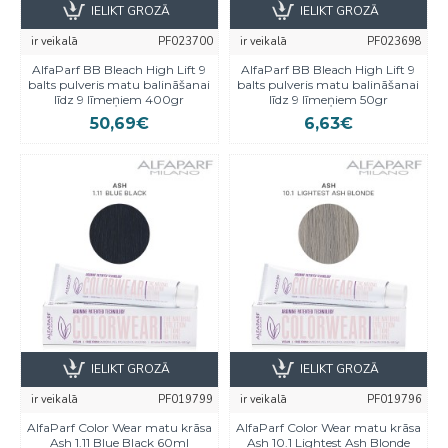
IELIKT GROZĀ
IELIKT GROZĀ
ir veikalā
PF023700
ir veikalā
PF023698
AlfaParf BB Bleach High Lift 9
AlfaParf BB Bleach High Lift 9
balts pulveris matu balināšanai
balts pulveris matu balināšanai
līdz 9 līmeņiem 400gr
līdz 9 līmeņiem 50gr
50,69€
6,63€
IELIKT GROZĀ
IELIKT GROZĀ
ir veikalā
PF019799
ir veikalā
PF019796
AlfaParf Color Wear matu krāsa
AlfaParf Color Wear matu krāsa
Ash 1.11 Blue Black 60ml
Ash 10.1 Lightest Ash Blonde