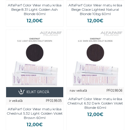
AlfaParf Color Wear matu krāsa
AlfaParf Color Wear matu krāsa
Beige 8.31 Light Golden Ash
Beige Glace Lightest Natural
Blonde 60ml
Blonde 10bg 60ml
12,00€
12,00€
nav veikalā
PF019806
IELIKT GROZĀ
AlfaParf Color Wear matu krāsa
ir veikalā
PF019805
Chestnut 6.32 Dark Golden Violet
Blonde 60ml
AlfaParf Color Wear matu krāsa
Chestnut 5.32 Light Golden Violet
12,00€
Brown 60ml
12,00€