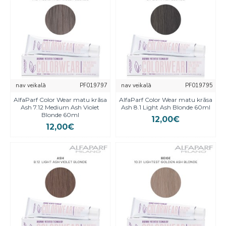
nav veikalā
PF019797
nav veikalā
PF019795
AlfaParf Color Wear matu krāsa
AlfaParf Color Wear matu krāsa
Ash 7.12 Medium Ash Violet
Ash 8.1 Light Ash Blonde 60ml
Blonde 60ml
12,00€
12,00€