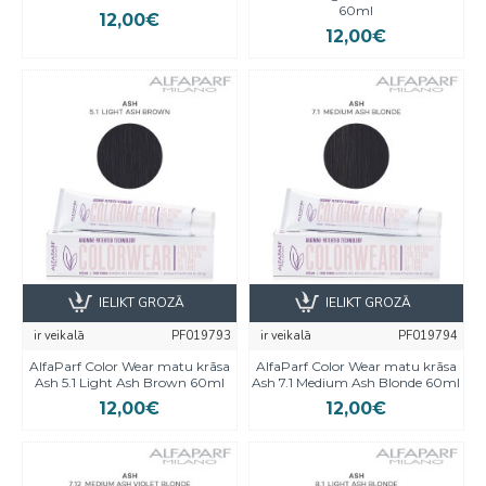
60ml
12,00€
12,00€
IELIKT GROZĀ
IELIKT GROZĀ
ir veikalā
PF019793
ir veikalā
PF019794
AlfaParf Color Wear matu krāsa
AlfaParf Color Wear matu krāsa
Ash 5.1 Light Ash Brown 60ml
Ash 7.1 Medium Ash Blonde 60ml
12,00€
12,00€