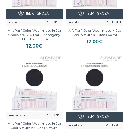
IELIKT GROZĀ
IELIKT GROZĀ
ir veikalā
PF019811
ir veikalā
PF019781
AlfaParf Color Wear matu krāsa
AlfaParf Color Wear matu krāsa
Chocolate 6.53 Dark Mahogany
Cool Naturals 1 Black 60ml
Golden Blonde 60ml
12,00€
12,00€
nav veikalā
PF019782
IELIKT GROZĀ
AlfaParf Color Wear matu krāsa
ir veikalā
PF019783
Cool Naturals 3 Dark Natural