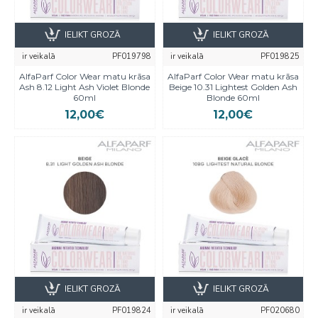
IELIKT GROZĀ
IELIKT GROZĀ
ir veikalā
PF019798
ir veikalā
PF019825
AlfaParf Color Wear matu krāsa
AlfaParf Color Wear matu krāsa
Ash 8.12 Light Ash Violet Blonde
Beige 10.31 Lightest Golden Ash
60ml
Blonde 60ml
12,00€
12,00€
IELIKT GROZĀ
IELIKT GROZĀ
ir veikalā
PF019824
ir veikalā
PF020680