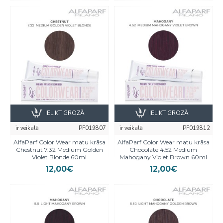
IELIKT GROZĀ
IELIKT GROZĀ
ir veikalā
PF019807
ir veikalā
PF019812
AlfaParf Color Wear matu krāsa
AlfaParf Color Wear matu krāsa
Chestnut 7.32 Medium Golden
Chocolate 4.52 Medium
Violet Blonde 60ml
Mahogany Violet Brown 60ml
12,00€
12,00€