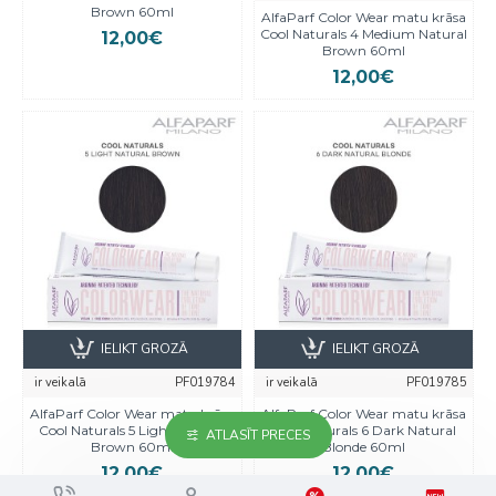
Brown 60ml
AlfaParf Color Wear matu krāsa
Cool Naturals 4 Medium Natural
12,00€
Brown 60ml
12,00€
IELIKT GROZĀ
IELIKT GROZĀ
ir veikalā
PF019784
ir veikalā
PF019785
AlfaParf Color Wear matu krāsa
AlfaParf Color Wear matu krāsa
Cool Naturals 5 Light Natural
Cool Naturals 6 Dark Natural
ATLASĪT PRECES
Brown 60ml
Blonde 60ml
12,00€
12,00€