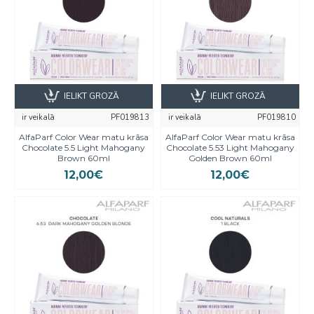
IELIKT GROZĀ
IELIKT GROZĀ
ir veikalā
PF019813
ir veikalā
PF019810
AlfaParf Color Wear matu krāsa
AlfaParf Color Wear matu krāsa
Chocolate 5.5 Light Mahogany
Chocolate 5.53 Light Mahogany
Brown 60ml
Golden Brown 60ml
12,00€
12,00€