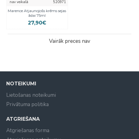
nav veikalā
520971
Marence Atjaunojošs krēms sejas
ādai 75ml
27,90€
Vairāk preces nav
NOTEIKUMI
Lietošanas noteikumi
Privātuma politika
ATGRIEŠANA
Atgriešanas forma