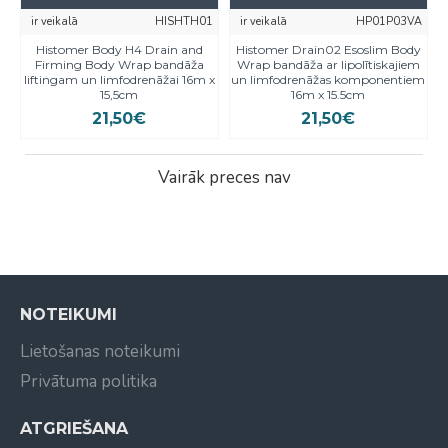
ir veikalā
HISHTH01
ir veikalā
HP01P03VA
Histomer Body H4 Drain and
Histomer Drain02 Esoslim Body
Firming Body Wrap bandāža
Wrap bandāža ar lipolītiskajiem
liftingam un limfodrenāžai 16m x
un limfodrenāžas komponentiem
15,5cm
16m x 15.5cm
21,50€
21,50€
Vairāk preces nav
NOTEIKUMI
Lietošanas noteikumi
Privātuma politika
ATGRIEŠANA