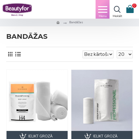
0
Bandāžas
BANDĀŽAS
IELIKT GROZĀ
IELIKT GROZĀ