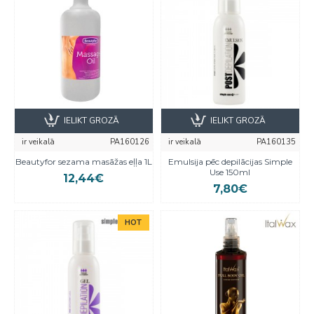
IELIKT GROZĀ
IELIKT GROZĀ
ir veikalā
PA160126
ir veikalā
PA160135
Beautyfor sezama masāžas eļļa 1L
Emulsija pēc depilācijas Simple
Use 150ml
12,44€
7,80€
HOT