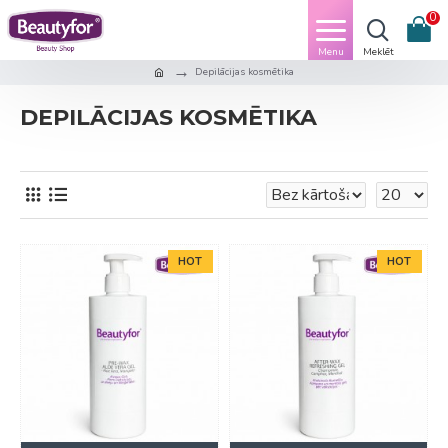
0
Depilācijas kosmētika
DEPILĀCIJAS KOSMĒTIKA
HOT
HOT