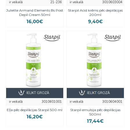
ir veikalā
21-236
ir veikalā
3010603004
Juliette Armand Elements Bs Post
Starpil Acid krēms pēc depilācijas
Depil Cream 50ml
200ml
16,00€
9,40€
IELIKT GROZĀ
IELIKT GROZĀ
ir veikalā
3010601001
ir veikalā
3010604001
Eļļa pēc depilācijas Starpil 500 ml
Starpil emulsija pēc depilācijas
500ml
16,20€
17,44€