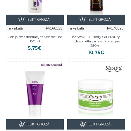
IELIKT GROZĀ
IELIKT GROZĀ
ir veikalā
PA160131
ir veikalā
PA170026
Gēls pirms depilācijas Simple Use
ItalWax Full Body Oil Luxury
150ml
Edition eļļa pirms depilācijas
250ml
5,75€
10,75€
IELIKT GROZĀ
IELIKT GROZĀ