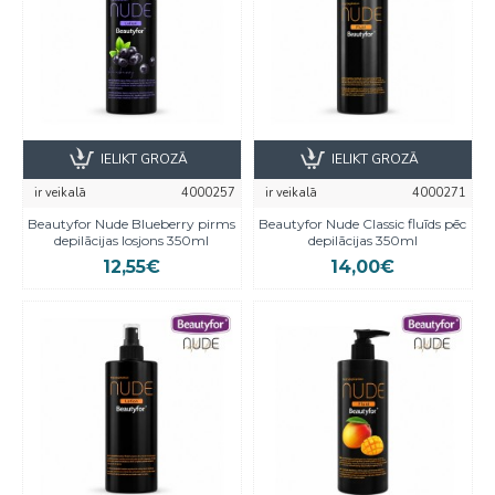
IELIKT GROZĀ
IELIKT GROZĀ
ir veikalā
4000257
ir veikalā
4000271
Beautyfor Nude Blueberry pirms
Beautyfor Nude Classic fluīds pēc
depilācijas losjons 350ml
depilācijas 350ml
12,55€
14,00€