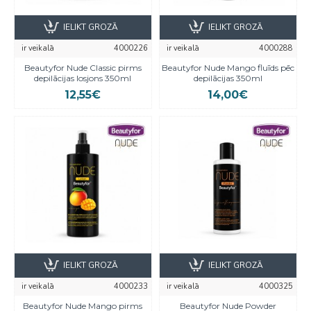
IELIKT GROZĀ
IELIKT GROZĀ
ir veikalā
4000226
ir veikalā
4000288
Beautyfor Nude Classic pirms
Beautyfor Nude Mango fluīds pēc
depilācijas losjons 350ml
depilācijas 350ml
12,55€
14,00€
IELIKT GROZĀ
IELIKT GROZĀ
ir veikalā
4000233
ir veikalā
4000325
Beautyfor Nude Mango pirms
Beautyfor Nude Powder