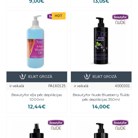
9,00€
13,05€
HOT
IELIKT GROZĀ
IELIKT GROZĀ
ir veikalā
PA160125
ir veikalā
4000301
Beautyfor eļļa pēc depilācijas
Beautyfor Nude Blueberry fluīds
1000ml
pēc depilācijas 350ml
12,44€
14,00€