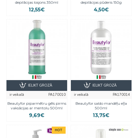
depilācijas losjons 350ml
depilācijas pūderis 150g
12,55€
4,50€
IELIKT GROZĀ
IELIKT GROZĀ
ir veikalā
PA170010
ir veikalā
PA170014
Beautyfor piparmētru gēls pirms
Beautyfor saldo mandēļu eļļa
vaksācijas ar mentolu 500ml
500ml
9,69€
13,75€
HOT