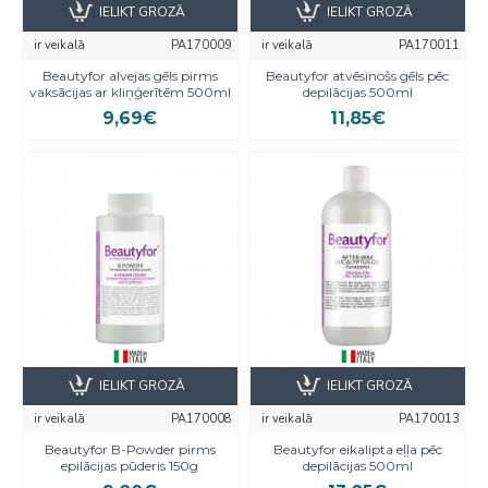
IELIKT GROZĀ
IELIKT GROZĀ
ir veikalā
PA170009
ir veikalā
PA170011
Beautyfor alvejas gēls pirms
Beautyfor atvēsinošs gēls pēc
vaksācijas ar kliņģerītēm 500ml
depilācijas 500ml
9,69€
11,85€
IELIKT GROZĀ
IELIKT GROZĀ
ir veikalā
PA170008
ir veikalā
PA170013
Beautyfor B-Powder pirms
Beautyfor eikalipta eļļa pēc
epilācijas pūderis 150g
depilācijas 500ml