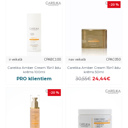
-20 %
ir veikalā
CPABC100
nav veikalā
CPAC050
Carelika Amber Cream 15in1 ādu
Carelika Amber Cream 15in1 ādu
krēms 100ml
krēms 50ml
PRO klientiem
30,55€
24,44€
-20 %