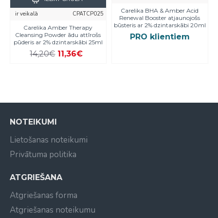
Carelika BHA & Amber Acid
ir veikalā
CPATCP025
Renewal Booster atjaunojošs
būsteris ar 2% dzintarskābi 20ml
Carelika Amber Therapy
Cleansing Powder ādu attīrošs
PRO klientiem
pūderis ar 2% dzintarskābi 25ml
14,20€
11,36€
NOTEIKUMI
Lietošanas noteikumi
Privātuma politika
ATGRIEŠANA
Atgriešanas forma
Atgriešanas noteikumu