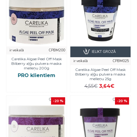
ir veikalā
CPBM200
IELIKT GROZĀ
Carelika Algae Peel Off Mask
ir veikalā
CPBM025
Bilberry aļģu pulvera maska
melleņu 200g
Carelika Algae Peel Off Mask
Bilberry aļģu pulvera maska
PRO klientiem
melleņu 25g
4,55€
3,64€
-20 %
-20 %