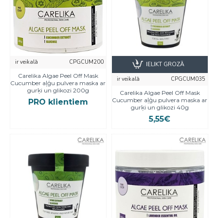
ir veikalā
CPGCUM200
IELIKT GROZĀ
Carelika Algae Peel Off Mask
ir veikalā
CPGCUM035
Cucumber aļģu pulvera maska ar
gurķi un glikozi 200g
Carelika Algae Peel Off Mask
Cucumber aļģu pulvera maska ar
PRO klientiem
gurķi un glikozi 40g
5,55€