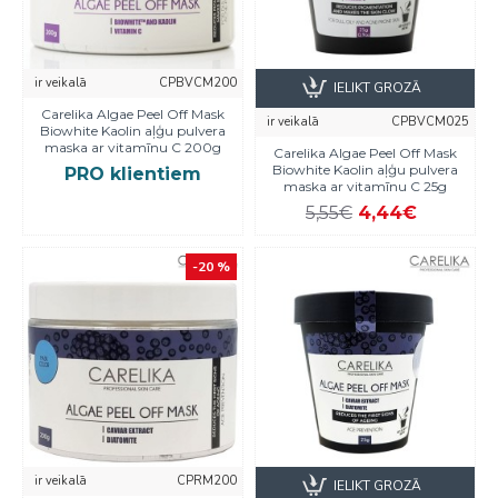
ir veikalā
CPBVCM200
IELIKT GROZĀ
Carelika Algae Peel Off Mask
ir veikalā
CPBVCM025
Biowhite Kaolin aļģu pulvera
maska ar vitamīnu C 200g
Carelika Algae Peel Off Mask
Biowhite Kaolin aļģu pulvera
PRO klientiem
maska ar vitamīnu C 25g
5,55€
4,44€
-20 %
ir veikalā
CPRM200
IELIKT GROZĀ