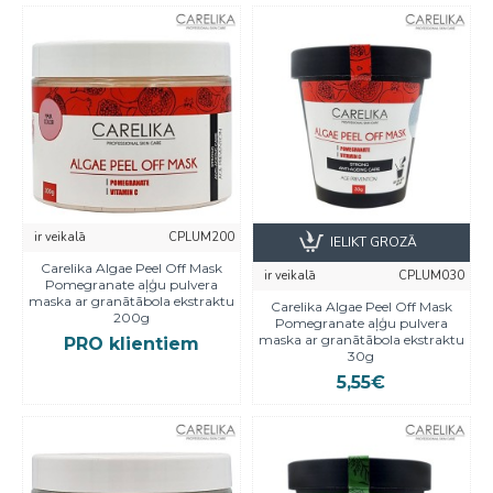
ir veikalā
CPLUM200
IELIKT GROZĀ
Carelika Algae Peel Off Mask
ir veikalā
CPLUM030
Pomegranate aļģu pulvera
maska ar granātābola ekstraktu
Carelika Algae Peel Off Mask
200g
Pomegranate aļģu pulvera
maska ar granātābola ekstraktu
PRO klientiem
30g
5,55€