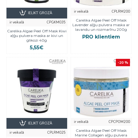
ir veikalā
CPLRM200
IELIKT GROZĀ
Carelika Algae Peel Off Mask
ir veikalā
CPGKM035
Lavender aļģu pulvera maska ar
lavandu un rozmarīnu 200g
Carelika Algae Peel Off Mask Kiwi
aļģu pulvera maska ar kivi un
PRO klientiem
glikozi 40g
5,55€
-20 %
ir veikalā
CPCPOM200
IELIKT GROZĀ
Carelika Algae Peel Off Mask
ir veikalā
CPLRM025
Marine Collagen aļģu pulvera