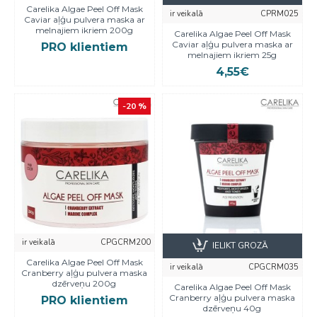
Carelika Algae Peel Off Mask
ir veikalā
CPRM025
Caviar aļģu pulvera maska ar
melnajiem ikriem 200g
Carelika Algae Peel Off Mask
Caviar aļģu pulvera maska ar
PRO klientiem
melnajiem ikriem 25g
4,55€
-20 %
ir veikalā
CPGCRM200
IELIKT GROZĀ
Carelika Algae Peel Off Mask
ir veikalā
CPGCRM035
Cranberry aļģu pulvera maska
dzērveņu 200g
Carelika Algae Peel Off Mask
Cranberry aļģu pulvera maska
PRO klientiem
dzērveņu 40g