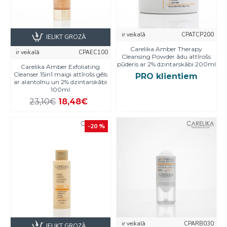
ir veikalā
CPATCP200
IELIKT GROZĀ
Carelika Amber Therapy
ir veikalā
CPAEC100
Cleansing Powder ādu attīrošs
pūderis ar 2% dzintarskābi 200ml
Carelika Amber Exfoliating
Cleanser 15in1 maigi attīrošs gēls
PRO klientiem
ar alantoīnu un 2% dzintarskābi
100ml
23,10€
18,48€
-20 %
ir veikalā
CPARB030
IELIKT GROZĀ