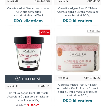
ir veikalā
CPAHAS007
ir veikalā
CPAM200
Carelika AHA Serum serums ar
Carelika Algae Peel Off Mask
AHA skābēm ādas
Acerola aļģu pulvera maska ar
atsvaidzināšanai 7ml
acerolas ķirsi 200g
PRO klientiem
PRO klientiem
-20 %
ir veikalā
CPALEM200
IELIKT GROZĀ
Carelika Algae Peel Off Mask
ir veikalā
CPAM025
Actiwhite Kaolin Lotus Extract
aļģu pulvera maska ar lotusa
Carelika Algae Peel Off Mask
ekstraktu 200g
Acerola aļģu pulvera maska ar
acerolas ķirsi 25g
PRO klientiem
4,55€
3,64€