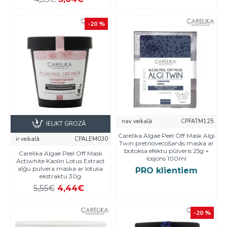
-20 %
nav veikalā
CPFATM125
IELIKT GROZĀ
Carelika Algae Peel Off Mask Algi
ir veikalā
CPALEM030
Twin pretnovecošanās maska ar
botoksa efektu pūlveris 25g +
Carelika Algae Peel Off Mask
losjons 100ml
Actiwhite Kaolin Lotus Extract
aļģu pulvera maska ar lotusa
PRO klientiem
ekstraktu 30g
5,55€
4,44€
-20 %