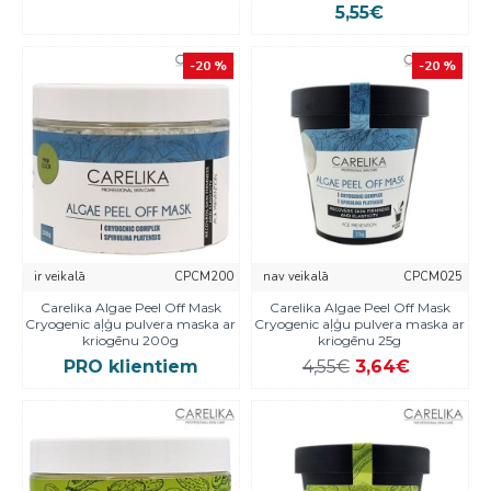
5,55€
-20 %
-20 %
ir veikalā
CPCM200
nav veikalā
CPCM025
Carelika Algae Peel Off Mask
Carelika Algae Peel Off Mask
Cryogenic aļģu pulvera maska ar
Cryogenic aļģu pulvera maska ar
kriogēnu 200g
kriogēnu 25g
PRO klientiem
4,55€
3,64€