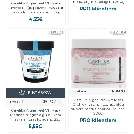
maska ar jūras kolagēnu 200g
Carelika Algae Peel Off Mask
Lavender aļģu pulvera maska ar
PRO klientiem
lavandu un rozmarīnu 25g
4,55€
ir veikalā
CPOM200
IELIKT GROZĀ
Carelika Algae Peel Off Mask
ir veikalā
CPCPOM025J
Orchid-Hyacinth Extract aļģu
pulvera maska nobriedušai ādai
Carelika Algae Peel Off Mask
200g
Marine Collagen aļģu pulvera
maska ar jūras kolagēnu 25g
PRO klientiem
5,55€