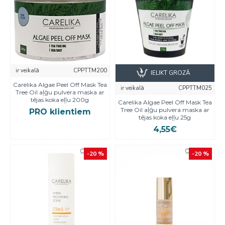
ir veikalā
CPPTTM200
IELIKT GROZĀ
Carelika Algae Peel Off Mask Tea
ir veikalā
CPPTTM025
Tree Oil aļģu pulvera maska ar
tējas koka eļļu 200g
Carelika Algae Peel Off Mask Tea
Tree Oil aļģu pulvera maska ar
PRO klientiem
tējas koka eļļu 25g
4,55€
-20 %
-20 %