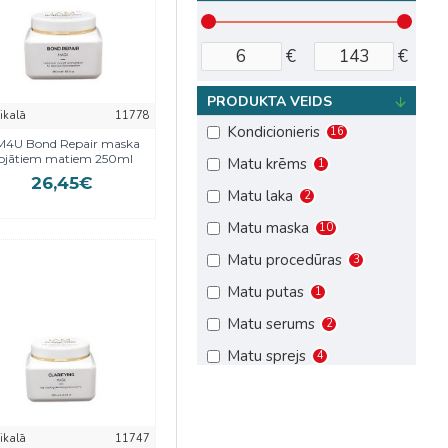
€
€
PRODUKTA VEIDS
eikalā
11778
Kondicionieris
16
M4U Bond Repair maska
ojātiem matiem 250ml
Matu krēms
1
26,45€
Matu laka
2
Matu maska
10
Matu procedūras
3
Matu putas
1
Matu serums
2
Matu sprejs
4
Matu tonēšanas līdzekļi
2
Matu vasks
2
eikalā
11747