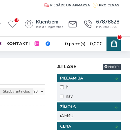
PIEGĀDE UN APMAKSA
PRO CENAS
0
Klientiem
67878628
Ienākt / Reģistrēties
P-Pk 9:00-18:00
0
0 prece(s) - 0,00€
E
KONTAKTI
ATLASE
Notīrīt
PIEEJAMĪBA
ir
Skatīt vienlaicīgi:
nav
ZĪMOLS
iAM4U
CENA