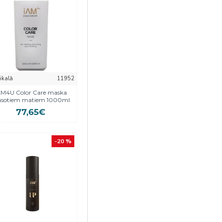
eikalā
11952
AM4U Color Care maska
āsotiem matiem 1000ml
77,65€
-20 %