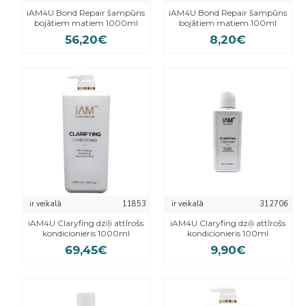
iAM4U Bond Repair šampūns
iAM4U Bond Repair šampūns
bojātiem matiem 1000ml
bojātiem matiem 100ml
56,20€
8,20€
ir veikalā
11853
ir veikalā
312706
iAM4U Claryfing dziļi attīrošs
iAM4U Claryfing dziļi attīrošs
kondicionieris 1000ml
kondicionieris 100ml
69,45€
9,90€