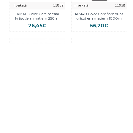
ir veikalā
11839
ir veikalā
11938
iAM4U Color Care maska
iAM4U Color Care šampūns
krāsotiem matiem 250ml
krāsotiem matiem 1000ml
26,45€
56,20€
nav veikalā
14724
nav veikalā
12140
iAM4U Dzelteņo toņu
iAM4U Glacial dzelteņo toņu
neitralizējošs šampūns
neitralizējošs šampūns 1000ml
GLACIAL 250ml
56,20€
28,05€