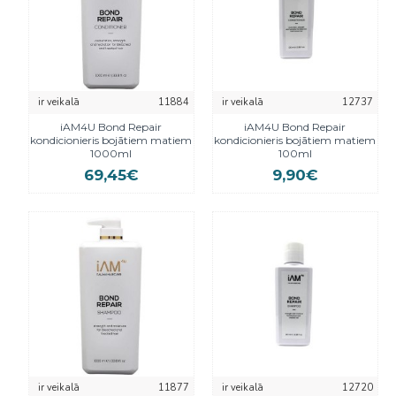
ir veikalā
11884
ir veikalā
12737
iAM4U Bond Repair
iAM4U Bond Repair
kondicionieris bojātiem matiem
kondicionieris bojātiem matiem
1000ml
100ml
69,45€
9,90€
ir veikalā
11877
ir veikalā
12720