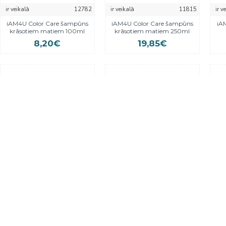
ir veikalā
12782
ir veikalā
11815
ir v
iAM4U Color Care šampūns
iAM4U Color Care šampūns
iA
krāsotiem matiem 100ml
krāsotiem matiem 250ml
8,20€
19,85€
ir veikalā
310009
ir veikalā
310115
ir v
iAM4U iSmooth attīrošs
iAM4U iSmooth Homecare
iA
priekšapstrādes šampūns
nogludinoša maska 1000ml
no
1000ml
77,65€
46,30€