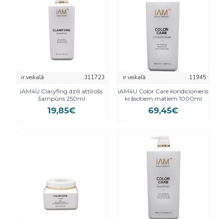
ir veikalā
311723
ir veikalā
11945
iAM4U Claryfing dziļi attīrošs
iAM4U Color Care kondicionieris
šampūns 250ml
krāsotiem matiem 1000ml
19,85€
69,45€