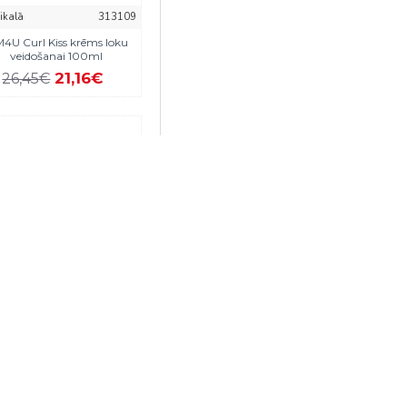
eikalā
313109
M4U Curl Kiss krēms loku
veidošanai 100ml
21,16€
26,45€
eikalā
10146
M4U iSmooth Homecare
gludinoša maska 250ml
28,05€