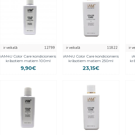
ir veikalā
12799
ir veikalā
11822
ir v
iAM4U Color Care kondicionieris
iAM4U Color Care kondicionieris
i
krāsotiem matiem 100ml
krāsotiem matiem 250ml
kr
9,90€
23,15€