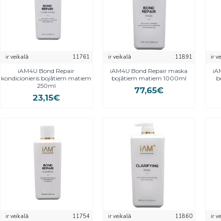
ir veikalā
11761
ir veikalā
11891
ir v
iAM4U Bond Repair
iAM4U Bond Repair maska
iA
kondicionieris bojātiem matiem
bojātiem matiem 1000ml
b
250ml
77,65€
23,15€
ir veikalā
11754
ir veikalā
11860
ir v