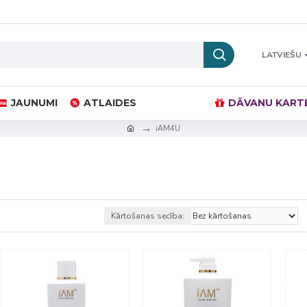
LATVIEŠU
JAUNUMI
ATLAIDES
DĀVANU KART
iAM4U
Kārtošanas secība: