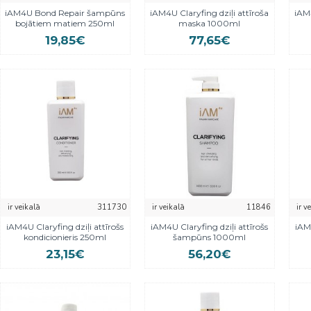
iAM4U Bond Repair šampūns
iAM4U Claryfing dziļi attīroša
iAM4
bojātiem matiem 250ml
maska 1000ml
19,85€
77,65€
ir veikalā
311730
ir veikalā
11846
ir v
iAM4U Claryfing dziļi attīrošs
iAM4U Claryfing dziļi attīrošs
iAM4
kondicionieris 250ml
šampūns 1000ml
23,15€
56,20€