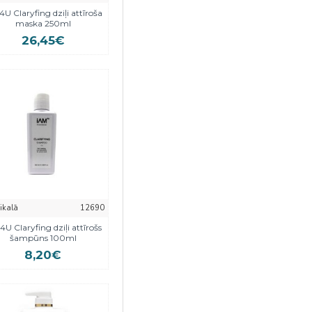
Nenomazgājams
1
U Claryfing dziļi attīroša
kondicionieris
maska 250ml
26,45€
Šampūns
19
eikalā
12690
U Claryfing dziļi attīrošs
šampūns 100ml
8,20€