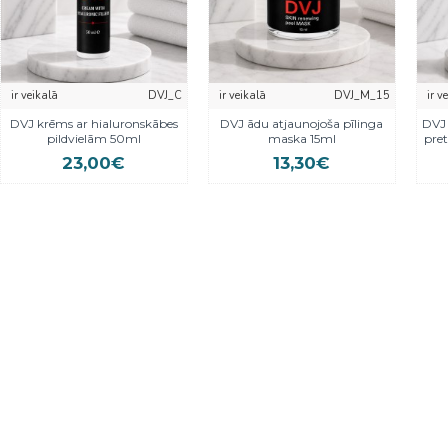
ir veikalā
DVJ_C
ir veikalā
DVJ_M_15
ir v
DVJ krēms ar hialuronskābes
DVJ ādu atjaunojoša pīlinga
DVJ 
pildvielām 50ml
maska ​​15ml
pre
23,00€
13,30€