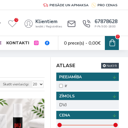
PIEGĀDE UN APMAKSA
PRO CENAS
0
Klientiem
67878628
Ienākt / Reģistrēties
P-Pk 9:00-18:00
0
0 prece(s) - 0,00€
E
KONTAKTI
ATLASE
Notīrīt
PIEEJAMĪBA
Skatīt vienlaicīgi:
ir
ZĪMOLS
DVJ
CENA