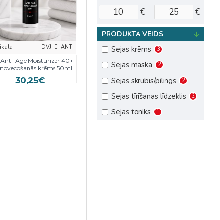
€
€
PRODUKTA VEIDS
eikalā
DVJ_C_ANTI
Sejas krēms
3
Anti-Age Moisturizer 40+
Sejas maska
2
tnovecošanās krēms 50ml
30,25€
Sejas skrubis/pīlings
2
Sejas tīrīšanas līdzeklis
2
Sejas toniks
1