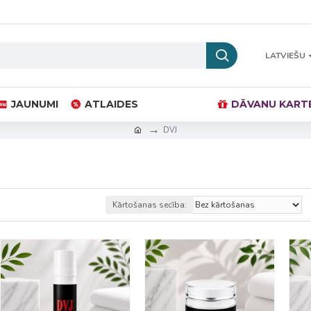
LATVIEŠU
JAUNUMI
ATLAIDES
DĀVANU KART
DVJ
Kārtošanas secība: