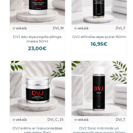
ir veikalā
DVJ_M
ir veikalā
DVJ_F
DVJ ādu atjaunojoša pīlinga
DVJ attīrošas sejas putas 150ml
maska ​​50ml
16,95€
23,00€
ir veikalā
DVJ_C_15
ir veikalā
DVJ_T
DVJ krēms ar hialuronskābes
DVJ Tonic mitrinošs un
pildvielām 15ml
nomierinošs sejas toniks 150ml