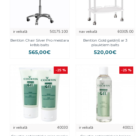
ir veikalā
50175.100
nav veikalā
60305.00
Bentlon Chair Silver Pro meistara
Bentlon Gold galdiņš ar 3
krēsls balts
plauktiem balts
565,00€
520,00€
-25 %
-25 %
ir veikalā
40030
ir veikalā
40011