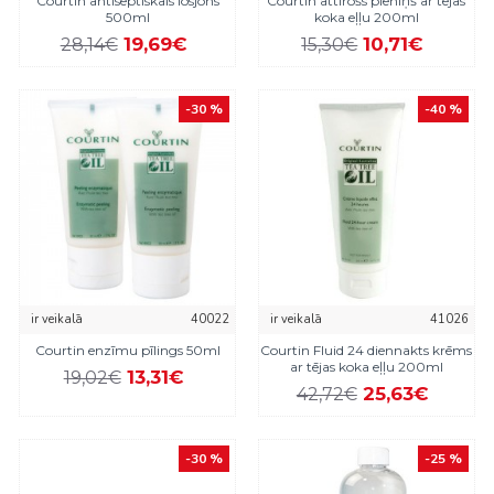
Courtin antiseptiskais losjons
Courtin attīrošs pieniņš ar tējas
500ml
koka eļļu 200ml
19,69€
10,71€
28,14€
15,30€
-30 %
-40 %
ir veikalā
40022
ir veikalā
41026
Courtin enzīmu pīlings 50ml
Courtin Fluid 24 diennakts krēms
ar tējas koka eļļu 200ml
13,31€
19,02€
25,63€
42,72€
-30 %
-25 %