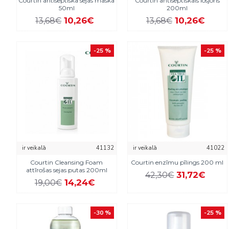
Courtin antiseptiska sejas maska
Courtin antiseptiskais losjons
50ml
200ml
10,26€
10,26€
13,68€
13,68€
-25 %
-25 %
ir veikalā
41132
ir veikalā
41022
Courtin Cleansing Foam
Courtin enzīmu pīlings 200 ml
attīrošas sejas putas 200ml
31,72€
42,30€
14,24€
19,00€
-30 %
-25 %