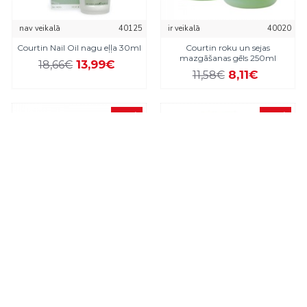
nav veikalā
40125
ir veikalā
40020
Courtin Nail Oil nagu eļļa 30ml
Courtin roku un sejas
mazgāšanas gēls 250ml
13,99€
18,66€
8,11€
11,58€
-30 %
-40 %
ir veikalā
41031
ir veikalā
40023_courtin
Courtin SPA procedūra ar tējas
Courtin Spot serums 10ml
koka eļļu un plastificējošo aļģu
13,43€
22,38€
masku 10gb
105,84€
151,20€