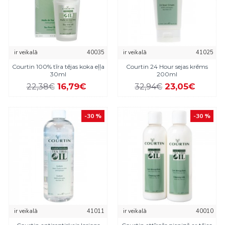
ir veikalā
40035
ir veikalā
41025
Courtin 100% tīra tējas koka eļļa
Courtin 24 Hour sejas krēms
30ml
200ml
16,79€
23,05€
22,38€
32,94€
-30 %
-30 %
ir veikalā
41011
ir veikalā
40010