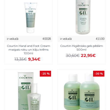
ir veikalā
40028
ir veikalā
41100
Courtin Hand and Foot Cream
Courtin Higiēnisks gels pēdām
maigais roku un kāju krēms
500ml
100ml
22,95€
30,60€
9,34€
13,35€
-25 %
-30 %