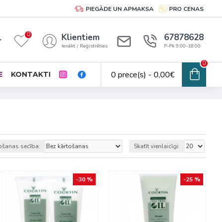
PIEGĀDE UN APMAKSA
PRO CENAS
0
Klientiem
67878628
Ienākt / Reģistrēties
P-Pk 9:00-18:00
0
0 prece(s) - 0,00€
E
KONTAKTI
ošanas secība:
Skatīt vienlaicīgi:
-30 %
-25 %