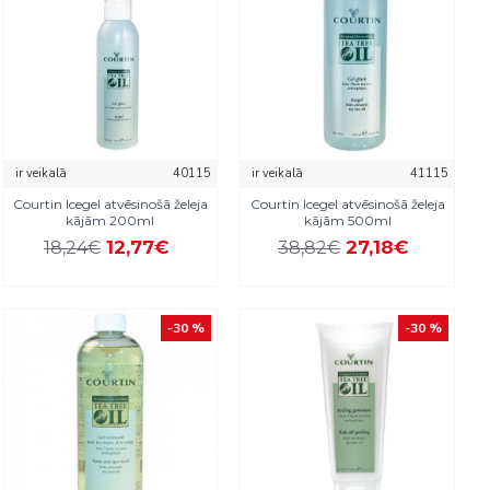
ir veikalā
40115
ir veikalā
41115
Courtin Icegel atvēsinošā želeja
Courtin Icegel atvēsinošā želeja
kājām 200ml
kājām 500ml
12,77€
27,18€
18,24€
38,82€
-30 %
-30 %