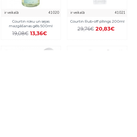
ir veikalā
41020
ir veikalā
41021
Courtin roku un sejas
Courtin Rub-off pīlings 200ml
mazgāšanas gēls 500ml
20,83€
29,76€
13,36€
19,08€
nav veikalā
60008.100
nav veikalā
50155.100
Kosmetoloģiskais krēsls “Bentlon
Meistara krēsls “Bentlon Silver
Beauty Bronze”
Comfort”, balts
2 995,00€
440,00€