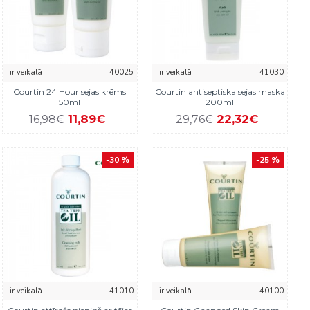
ir veikalā
40025
ir veikalā
41030
Courtin 24 Hour sejas krēms
Courtin antiseptiska sejas maska
50ml
200ml
11,89€
22,32€
16,98€
29,76€
-30 %
-25 %
ir veikalā
41010
ir veikalā
40100