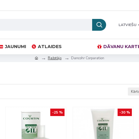
LATVIEŠU
JAUNUMI
ATLAIDES
DĀVANU KART
Ražotājs
Dancohr Corparation
Kārt
-25 %
-30 %