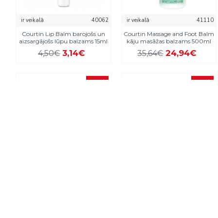
ir veikalā
40062
ir veikalā
41110
Courtin Lip Balm barojošs un
Courtin Massage and Foot Balm
aizsargājošs lūpu balzams 15ml
kāju masāžas balzams 500ml
3,14€
24,94€
4,50€
35,64€
-40 %
-40 %
ir veikalā
40031_courtin
ir veikalā
40024_courtin
Courtin Sheet maska ​​1gab.
Courtin Soothing nomierinošs
serums 10ml
4,71€
7,86€
13,43€
22,38€