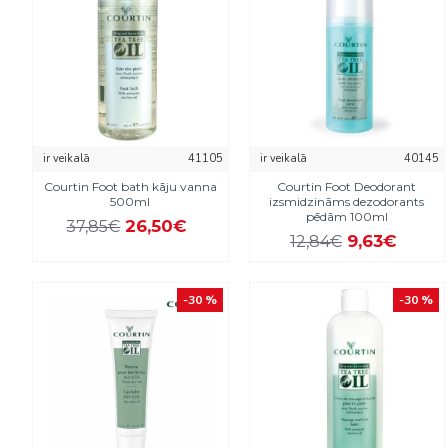
ir veikalā
41105
ir veikalā
40145
Courtin Foot bath kāju vanna
Courtin Foot Deodorant
500ml
izsmidzināms dezodorants
pēdām 100ml
26,50€
37,85€
9,63€
12,84€
-30 %
-30 %