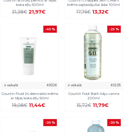
Courtin attīrošs pieniņš ar tējas
Courtin Chapped Skin Cream
koka eļļu 500ml
krēms saplaisājušai ādai 100ml
21,97€
13,32€
31,38€
17,76€
-40 %
-25 %
ir veikalā
40026
ir veikalā
40105
Courtin Fluid 24 diennakts krēms
Courtin Foot Bath kāju vanna
ar tējas koka eļļu 50ml
200ml
11,44€
11,79€
19,08€
15,72€
-30 %
-30 %