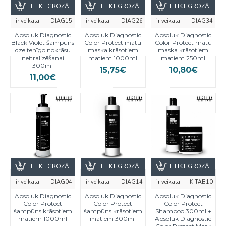
IELIKT GROZĀ
IELIKT GROZĀ
IELIKT GROZĀ
ir veikalā
DIAG15
ir veikalā
DIAG26
ir veikalā
DIAG34
Absoluk Diagnostic
Absoluk Diagnostic
Absoluk Diagnostic
Black Violet šampūns
Color Protect matu
Color Protect matu
dzeltenīgo nokrāsu
maska krāsotiem
maska krāsotiem
neitralizēšanai
matiem 1000ml
matiem 250ml
300ml
15,75€
10,80€
11,00€
IELIKT GROZĀ
IELIKT GROZĀ
IELIKT GROZĀ
ir veikalā
DIAG04
ir veikalā
DIAG14
ir veikalā
KITAB10
Absoluk Diagnostic
Absoluk Diagnostic
Absoluk Diagnostic
Color Protect
Color Protect
Color Protect
šampūns krāsotiem
šampūns krāsotiem
Shampoo 300ml +
matiem 1000ml
matiem 300ml
Absoluk Diagnostic