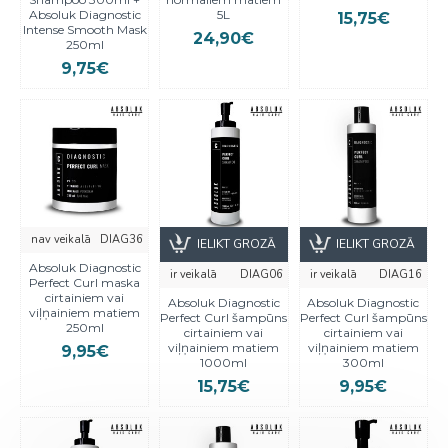
Absoluk Diagnostic
5L
15,75€
Intense Smooth Mask
24,90€
250ml
9,75€
nav veikalā
DIAG36
IELIKT GROZĀ
IELIKT GROZĀ
Absoluk Diagnostic
ir veikalā
DIAG06
ir veikalā
DIAG16
Perfect Curl maska
cirtainiem vai
Absoluk Diagnostic
Absoluk Diagnostic
viļņainiem matiem
Perfect Curl šampūns
Perfect Curl šampūns
250ml
cirtainiem vai
cirtainiem vai
viļņainiem matiem
viļņainiem matiem
9,95€
1000ml
300ml
15,75€
9,95€