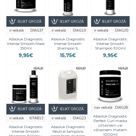
IELIKT GROZĀ
IELIKT GROZĀ
IELIKT GROZĀ
ir veikalā
DIAG37
ir veikalā
DIAG10
ir veikalā
DIAG20
Absoluk Diagnostic
Absoluk Diagnostic
Absoluk Diagnostic
Intense Smooth Mask
Intense Smooth
Intense Smooth
250ml
Shampoo 1L
Shampoo 300ml
9,95€
15,75€
9,95€
nav veikalā
DIAG28
IELIKT GROZĀ
IELIKT GROZĀ
Absoluk Diagnostic
ir veikalā
KITAB13
ir veikalā
DIAG23
Perfect Curl maska
cirtainiem vai
Absoluk Diagnostic
Absoluk Diagnostic
viļņainiem matiem
Intense Smooth
Neutral šampūns
1000ml
Shampoo 300ml +
normāliem matiem