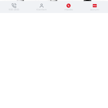
9:00-18:00
Klientiem
Atlaides
Jaunumi
IELIKT GROZĀ
IELIKT GROZĀ
IELIKT GROZĀ
ir veikalā
DIAG09
ir veikalā
DIAG19
ir veikalā
DIAG30
Absoluk Diagnostic
Absoluk Diagnostic
Absoluk Diagnostic
Scalp Care Balancer &
Scalp Care Balancer &
Scalp Care Balancer
Energizing Shampoo
Energizing Shampoo
Mask 1L
1L
300ml
15,75€
15,75€
9,95€
IELIKT GROZĀ
IELIKT GROZĀ
IELIKT GROZĀ
ir veikalā
DIAG38
ir veikalā
KITAB12
ir veikalā
DIAG25