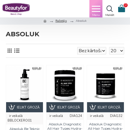
0
Ražotājs
Absoluk
ABSOLUK
IELIKT GROZĀ
IELIKT GROZĀ
IELIKT GROZĀ
ir veikalā
ir veikalā
DIAG24
ir veikalā
DIAG32
BBLOCKERO01
Absoluk Diagnostic
Absoluk Diagnostic
All Hair Types Hydra-
All Hair Types Hydra-
Absoluk Be Teknic