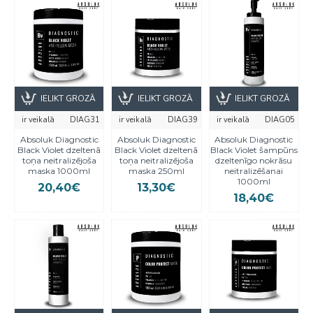
IELIKT GROZĀ
IELIKT GROZĀ
IELIKT GROZĀ
ir veikalā
DIAG31
ir veikalā
DIAG39
ir veikalā
DIAG05
Absoluk Diagnostic
Absoluk Diagnostic
Absoluk Diagnostic
Black Violet dzeltenā
Black Violet dzeltenā
Black Violet šampūns
toņa neitralizējoša
toņa neitralizējoša
dzeltenīgo nokrāsu
maska 1000ml
maska 250ml
neitralizēšanai
1000ml
20,40€
13,30€
18,40€