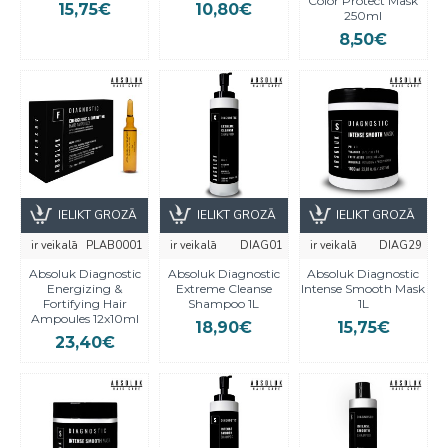
Color Protect Mask
15,75€
10,80€
250ml
8,50€
IELIKT GROZĀ
IELIKT GROZĀ
IELIKT GROZĀ
ir veikalā
PLAB0001
ir veikalā
DIAG01
ir veikalā
DIAG29
Absoluk Diagnostic
Absoluk Diagnostic
Absoluk Diagnostic
Energizing &
Extreme Cleanse
Intense Smooth Mask
Fortifying Hair
Shampoo 1L
1L
Ampoules 12x10ml
18,90€
15,75€
23,40€