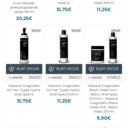
Mask 1L
Mask 250ml
Frizz Blocker
pretsprogošanās
15,75€
11,25€
sprejs 150ml
20,25€
IELIKT GROZĀ
IELIKT GROZĀ
IELIKT GROZĀ
ir veikalā
DIAG02
ir veikalā
DIAG12
ir veikalā
KITAB11
Absoluk Diagnostic
Absoluk Diagnostic
Absoluk Diagnostic
All Hair Types Hydra-
All Hair Types Hydra-
Black Violet Anti-
Shampoo 1L
Shampoo 300ml
Yellow Shampoo
300ml + Absoluk
15,75€
11,25€
Diagnostic Black
Violet Anti-Yellow
Mask 250ml
9,90€