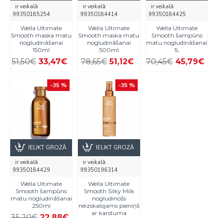
ir veikalā
ir veikalā
ir veikalā
99350185254
99350184414
99350184425
Wella Ultimate
Wella Ultimate
Wella Ultimate
Smooth maska matu
Smooth maska matu
Smooth šampūns
nogludināšanai
nogludināšanai
matu nogludināšanai
150ml
500ml
1L
51,50€
33,47€
78,65€
51,12€
70,45€
45,79€
-35 %
-35 %
IELIKT GROZĀ
IELIKT GROZĀ
ir veikalā
ir veikalā
99350184429
99350196314
Wella Ultimate
Wella Ultimate
Smooth šampūns
Smooth Silky Milk
matu nogludināšanai
nogludinošs
250ml
neizskalojams pieniņš
ar karstuma
35,20€
22,88€