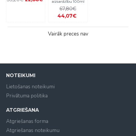
aizsardzību 100ml
67,80€
44,07€
Vairāk preces nav
NOTEIKUMI
Lietošanas noteikumi
Privātuma politika
ATGRIEŠANA
Atgriešanas forma
Atgriešanas noteikumu