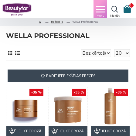
0
Ražotājs
Wella Professional
WELLA PROFESSIONAL
RĀDĪT IEPRIEKŠĒJĀS PRECES
-35 %
-35 %
-35 %
IELIKT GROZĀ
IELIKT GROZĀ
IELIKT GROZĀ