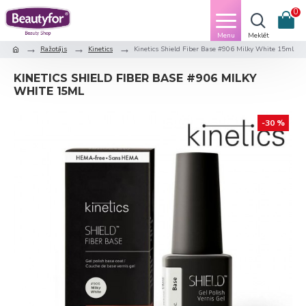
0
Ražotājs
Kinetics
Kinetics Shield Fiber Base #906 Milky White 15ml
KINETICS SHIELD FIBER BASE #906 MILKY
WHITE 15ML
-30 %