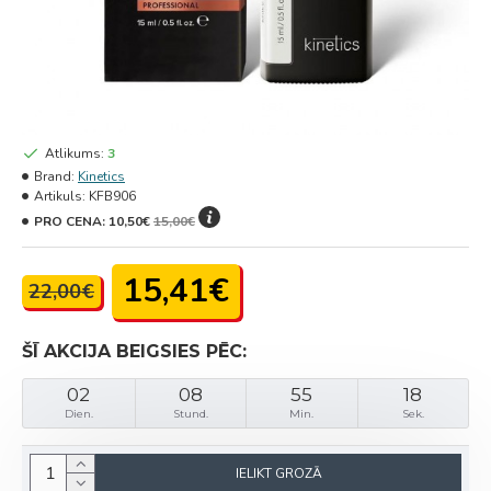
Atlikums:
3
Brand:
Kinetics
Artikuls:
KFB906
PRO CENA:
10,50€
15,00€
15,41€
22,00€
ŠĪ AKCIJA BEIGSIES PĒC:
02
08
55
18
Dien.
Stund.
Min.
Sek.
IELIKT GROZĀ