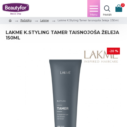
0
Ražotājs
Lakme
Lakme K.Styling Tamer taisnojoša želeja 150ml
LAKME K.STYLING TAMER TAISNOJOŠA ŽELEJA
150ML
-20 %