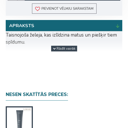
PIEVIENOT VĒLMJU SARAKSTAM
APRAKSTS
Taisnojoša želeja, kas izlīdzina matus un piešķir tiem
spīdumu.
Produkta priekšrocības:
Atvieglo matu taisnošanu ar karstajiem
instrumentiem.
Novērš matu pūkošanos.
Padara matus mīkstus.
Dabisks spīdums.
NESEN SKATĪTĀS PRECES:
Termoaizsardzība.
Lietošana:
Uzklāt uz mitriem matiem un izžāvēt,
izmantojot fēnu ar iztaisnošanas tehniku.