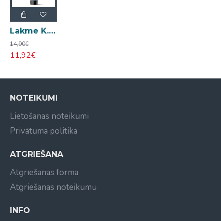
Lakme K.Styling Tamer taisnojoša želeja 150ml
14,90€
11,92€
NOTEIKUMI
Lietošanas noteikumi
Privātuma politika
ATGRIEŠANA
Atgriešanas forma
Atgriešanas noteikumu
INFO