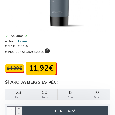
Atlikums:
2
Brand:
Lakme
Artikuls:
46901
PRO CENA:
9,92€
12,40€
11,92€
14,90€
ŠĪ AKCIJA BEIGSIES PĒC:
23
00
12
10
Dien.
Stund.
Min.
Sek.
IELIKT GROZĀ