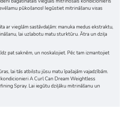
eni bagātinātais vieglais mitrinošais kondicionieris
evēlamu pūkošanos! Iegūstiet mitrināšanu visas
nāta ar vieglām sastāvdaļām: manuka medus ekstraktu,
ināšanu, lai uzlabotu matu sturktūru. Ātra un dziļa
līdz pat saknēm, un noskalojiet. Pēc tam izmantojiet
s, lai tās atbilstu jūsu matu īpašajām vajadzībām.
 kondicionieri A Curl Can Dream Weightless
ining Spray. Lai iegūtu dziļāku mitrināšanu un