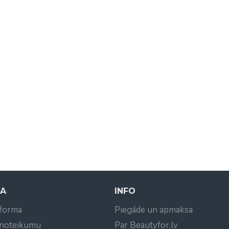
NA
INFO
 forma
Piegāde un apmaksa
 noteikumu
Par Beautyfor.lv