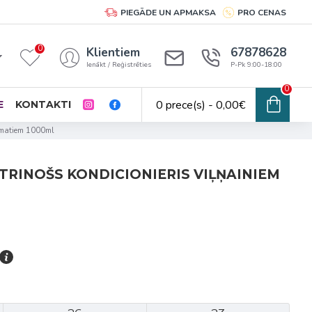
PIEGĀDE UN APMAKSA
PRO CENAS
0
Klientiem
67878628
Ienākt / Reģistrēties
P-Pk 9:00-18:00
0
0 prece(s) - 0,00€
E
KONTAKTI
m matiem 1000ml
TRINOŠS KONDICIONIERIS VIĻŅAINIEM