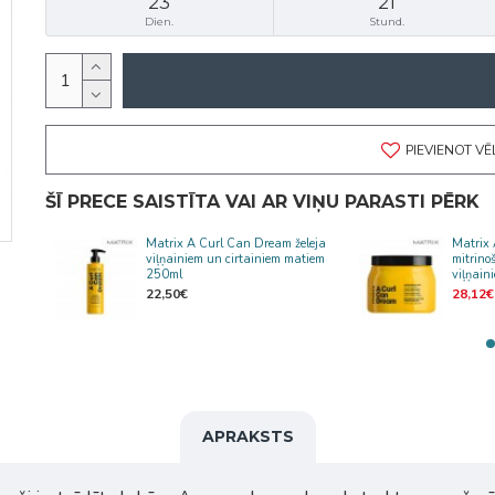
23
21
Dien.
Stund.
PIEVIENOT V
ŠĪ PRECE SAISTĪTA VAI AR VIŅU PARASTI PĒRK
Matrix A Curl Can Dream želeja
Matrix
viļņainiem un cirtainiem matiem
mitrino
250ml
viļņai
22,50€
28,12€
APRAKSTS