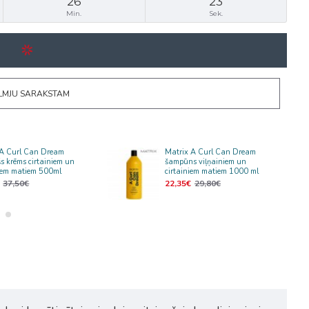
26
23
Min.
Sek.
ĒLMJU SARAKSTAM
 A Curl Can Dream
Matrix A Curl Can Dream
šs krēms cirtainiem un
šampūns viļņainiem un
niem matiem 500ml
cirtainiem matiem 1000 ml
37,50€
22,35€
29,80€