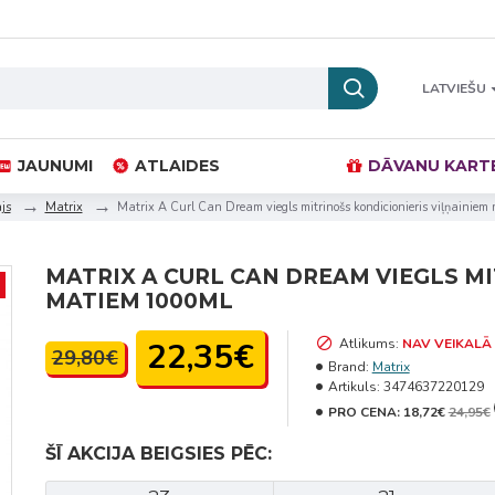
LATVIEŠU
JAUNUMI
ATLAIDES
DĀVANU KART
js
Matrix
Matrix A Curl Can Dream viegls mitrinošs kondicionieris viļņainie
MATRIX A CURL CAN DREAM VIEGLS MI
MATIEM 1000ML
22,35€
Atlikums:
NAV VEIKALĀ
29,80€
Brand:
Matrix
Artikuls:
3474637220129
PRO CENA:
18,72€
24,95€
ŠĪ AKCIJA BEIGSIES PĒC: