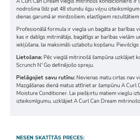
A Curl Can Dream viegls mitrinošs kondicionieris ir 
nodrošina līdz pat 48 stundu ilgu viļņu izteiksmīgu
dienas garumā ar mirdzošiem, elastīgiem rezultātiem
Profesionālā formula ir viegla un bagāta ar barības 
kas ir dabīgs mitrinātājs, bagātīgs ar barības vielām
iekļūšana, lai maksimāli uzlabotu kopšanu. Pievilcīgs 
Lietošana:
Pēc vieglā mitrinošā šampūna uzklājiet kon
Scrunch N' Go definējošo spreju.
Pielāgojiet savu rutīnu:
Nevienas matu cirtas nav vi
Mazgāšanas dienā matus attīriet ar šampūnu A Curl
Moisture Conditioner. Lai piešķirtu matiem vieglu iz
izteiksmīgumu, uzklājiet A Curl Can Dream mitrinoš
NESEN SKATĪTĀS PRECES: