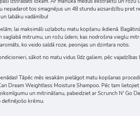
īpaši izstrādāts lokām. Ar manuka medus ekstraktu un rožu ūd
mu nepadarot tos smagnējus un 48 stundu aizsardzību pret n
 un labāku vadāmību!
vielām, lai maksimāli uzlabotu matu kopšanu ikdienā. Bagāti
 un saglabā mitrumu, un rožu ūdeni, kas nodrošina vieglu mitr
aromāts, ko veido saldā roze, peonijas un dzintara notis.
dicionieri, sākot no matu vidus līdz galiem, pēc vajadzības 
enādas! Tāpēc mēs iesakām pielāgot matu kopšanas procedūra
 Can Dream Weightless Moisture Shampoo. Pēc tam lietojiet
teiksmīgumu un mitrināšanu, pabeidziet ar Scrunch N' Go Def
o definējošo krēmu.