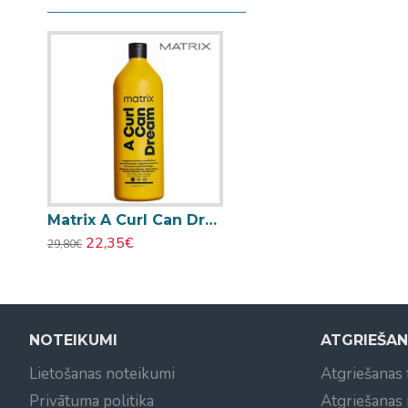
Matrix A Curl Can Dream viegls mitrinošs kondicionieris viļņainiem matiem 1000ml
22,35€
29,80€
NOTEIKUMI
ATGRIEŠA
Lietošanas noteikumi
Atgriešanas
Privātuma politika
Atgriešanas