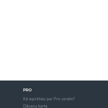
PRO
Kā iepirkties par Pro cenām?
Dāvanu karte