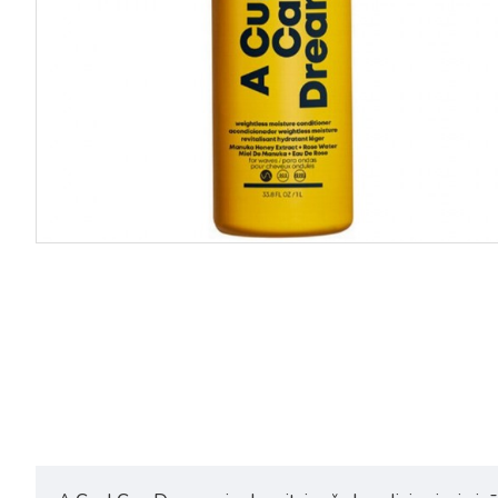
Matrix A Curl Can Dream
Matrix A Curl Can Dream
šampūns viļņainiem un
šampūns viļņainiem un
cirtainiem matiem 1000 ml
cirtainiem matiem 300ml
22,35€
29,80€
15,90€