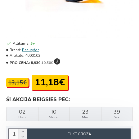
Atlikums:
5+
Brand:
Beautyfor
Artikuls:
4000103
PRO CENA:
8,93€
10,50€
11,18€
13,15€
ŠĪ AKCIJA BEIGSIES PĒC:
02
10
23
39
Dien.
Stund.
Min.
Sek.
IELIKT GROZĀ