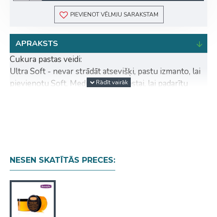
PIEVIENOT VĒLMJU SARAKSTAM
APRAKSTS
Cukura pastas veidi:
Ultra Soft - nevar strādāt atsevišķi, pastu izmanto, lai
pievienotu Soft, Medium, Hard pastai, lai padarītu
pastu mīkstāku.
Soft - cukura pasta piemērota lielām zonām
(rokas/kājas).
Medium - cukura pasta piemērota visām zonām.
Hard - cukura pasta piemērota intīmām zonām un
padusēm.
NESEN SKATĪTĀS PRECES:
Lietošana:
Atveriet burkas vāku.
Ievietojiet burku sildītājā un uzkarsējiet līdz 40C.