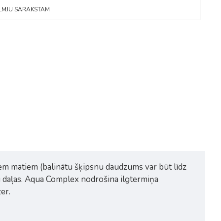
ĒLMJU SARAKSTAM
tiem matiem (balinātu šķipsnu daudzums var būt līdz
u daļas. Aqua Complex nodrošina ilgtermiņa
er.