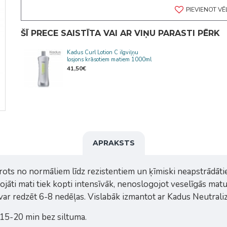
PIEVIENOT V
ŠĪ PRECE SAISTĪTA VAI AR VIŅU PARASTI PĒRK
Kadus Curl Lotion C ilgviļņu
losjons krāsotiem matiem 1000ml
41,50€
APRAKSTS
mērots no normāliem līdz rezistentiem un ķīmiski neapstrādā
jāti mati tiek kopti intensīvāk, nenoslogojot veselīgās mat
var redzēt 6-8 nedēļas. Vislabāk izmantot ar Kadus Neutraliz
 15-20 min bez siltuma.