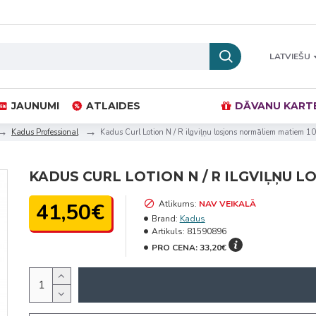
LATVIEŠU
JAUNUMI
ATLAIDES
DĀVANU KART
Kadus Professional
Kadus Curl Lotion N / R ilgviļņu losjons normāliem matiem 
KADUS CURL LOTION N / R ILGVIĻŅU 
41,50€
Atlikums:
NAV VEIKALĀ
Brand:
Kadus
Artikuls:
81590896
PRO CENA:
33,20€