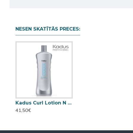
NESEN SKATĪTĀS PRECES:
Kadus Curl Lotion N / R ilgviļņu losjons normāliem matiem 1000ml
41,50€