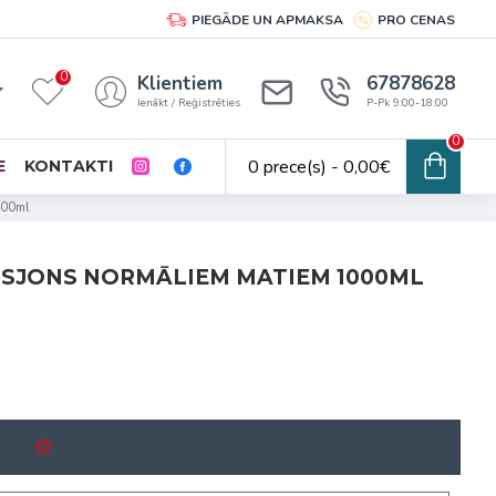
PIEGĀDE UN APMAKSA
PRO CENAS
0
Klientiem
67878628
Ienākt / Reģistrēties
P-Pk 9:00-18:00
0
0 prece(s) - 0,00€
E
KONTAKTI
1000ml
LOSJONS NORMĀLIEM MATIEM 1000ML