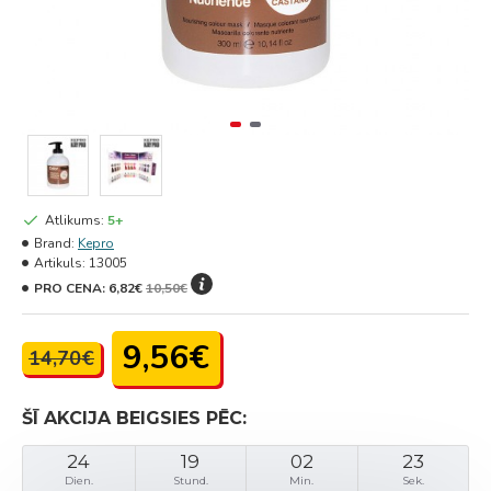
Atlikums:
5+
Brand:
Kepro
Artikuls:
13005
PRO CENA:
6,82€
10,50€
9,56€
14,70€
ŠĪ AKCIJA BEIGSIES PĒC:
24
19
02
23
Dien.
Stund.
Min.
Sek.