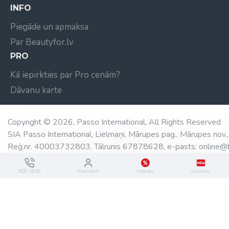
INFO
Piegāde un apmaksa
Par Beautyfor.lv
PRO
Kā iepirkties par Pro cenām?
Dāvanu karte
Copyright © 2026, Passo International, All Rights Reserved
SIA Passo International, Lielmaņi, Mārupes pag., Mārupes nov.,
Reģ.nr. 40003732803, Tālrunis 67878628, e-pasts: online@b
9:00-18:00
Klientiem
Atlaides
Jaunumi