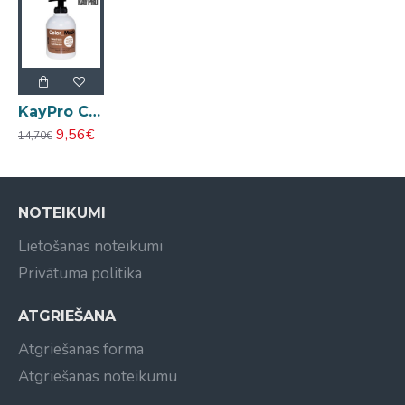
mitros matos. Atstājiet iedarboties 3-15 minūtes
atkarībā no vēlamās krāsas intensitātes un
KayPro Color Mask Chestnut kastaņu barojoša krāsa-maska 300ml
9,56€
14,70€
NOTEIKUMI
Lietošanas noteikumi
Privātuma politika
ATGRIEŠANA
Atgriešanas forma
Atgriešanas noteikumu