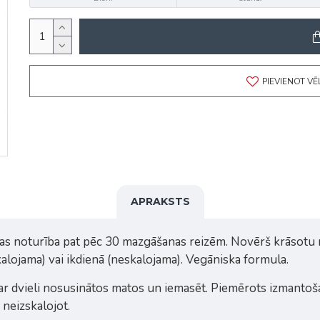
PIEVIENOT V
APRAKSTS
as noturība pat pēc 30 mazgāšanas reizēm. Novērš krāsotu m
skalojama) vai ikdienā (neskalojama). Vegāniska formula.
r dvieli nosusinātos matos un iemasēt. Piemērots izmantoša
neizskalojot.