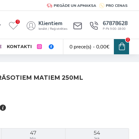
PIEGĀDE UN APMAKSA
PRO CENAS
0
Klientiem
67878628
Ienākt / Reģistrēties
P-Pk 9:00-18:00
0
0 prece(s) - 0,00€
E
KONTAKTI
RĀSOTIEM MATIEM 250ML
47
54
Min.
Sek.