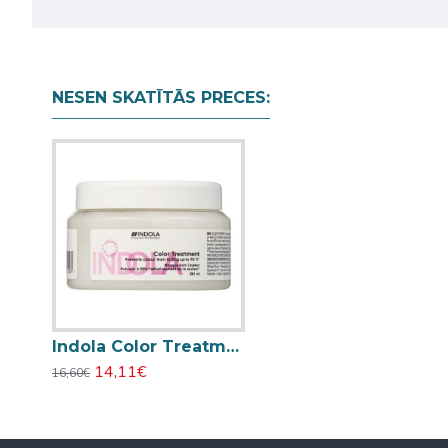
NESEN SKATĪTĀS PRECES:
Indola Color Treatment maska krāsotiem matiem 250ml
14,11€
16,60€