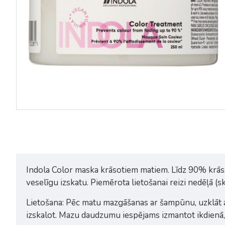
Indola Color maska krāsotiem matiem. Līdz 90% krās
veselīgu izskatu. Piemērota lietošanai reizi nedēļā (
Lietošana: Pēc matu mazgāšanas ar šampūnu, uzklāt a
izskalot. Mazu daudzumu iespējams izmantot ikdienā, 