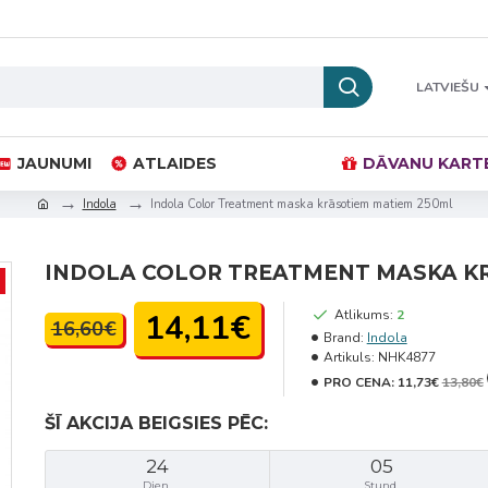
LATVIEŠU
JAUNUMI
ATLAIDES
DĀVANU KART
Indola
Indola Color Treatment maska krāsotiem matiem 250ml
INDOLA COLOR TREATMENT MASKA K
14,11€
Atlikums:
2
16,60€
Brand:
Indola
Artikuls:
NHK4877
PRO CENA:
11,73€
13,80€
ŠĪ AKCIJA BEIGSIES PĒC:
24
05
Dien.
Stund.