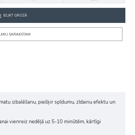
IELIKT GROZĀ
ĒLMJU SARAKSTAM
atu izbalēšanu, piešķir spīdumu, zīdainu efektu un
nai vienreiz nedēļā uz 5-10 minūtēm, kārtīgi