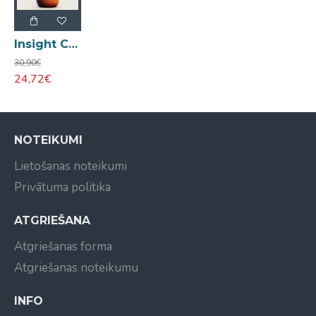
Insight Colored Hair aizsargājošs kondicionieris krāsotiem matiem 900ml
30,90€
24,72€
NOTEIKUMI
Lietošanas noteikumi
Privātuma politika
ATGRIEŠANA
Atgriešanas forma
Atgriešanas noteikumu
INFO