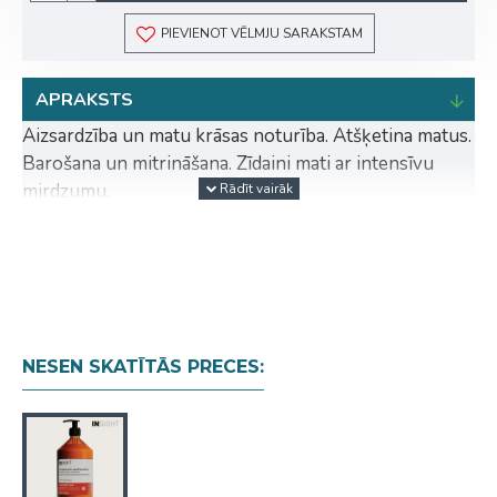
PIEVIENOT VĒLMJU SARAKSTAM
APRAKSTS
Aizsardzība un matu krāsas noturība. Atšķetina matus.
Barošana un mitrināšana. Zīdaini mati ar intensīvu
mirdzumu.
AKTĪVĀS SASTĀVDAĻAS: HENNAS EKSTRAKTS +
MANGO SVIESTS + ORGANISKA MAKADĀMIJAS
EĻĻA. BOTĀNISKAS SASTĀVDAĻAS. OZONĒTS
ŪDENS. NIĶEĻA TESTS < 1 PPM. DERMATOLOĢISKI
PĀRBAUDĪTS. VEGANOK.
NESEN SKATĪTĀS PRECES:
LIETOŠANA: Vienmērīgi uzklāt mitriem matiem, kas
izmazgāti ar COLORED HAIR PROTECTIVE
SHAMPOO šampūnu. Atstāt, lai iedarbojas uz 3 līdz 5
minūtēm. Izskalot.