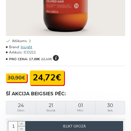
Atlikums:
2
Brand:
Insight
Artikuls:
ICO211
PRO CENA:
17,68€
22,10€
24,72€
30,90€
ŠĪ AKCIJA BEIGSIES PĒC:
24
21
01
30
Dien.
Stund.
Min.
Sek.
IELIKT GROZĀ