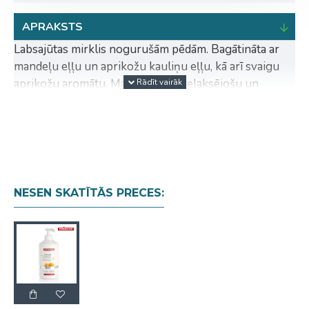
APRAKSTS
Labsajūtas mirklis nogurušām pēdām. Bagātināta ar
mandeļu eļļu un aprikožu kauliņu eļļu, kā arī svaigu
aprikožu aromātu. Maska sniedz relaksējošu un
nomierinošu efektu, īpaši piemērota stipri noslogotai
pēdu ādai. Āda kļūst maiga un elastīga, tiek stabilizētas
dabiskās ādas funkcijas un uzlabota mitruma noturība.
Pēdu āda kļūst elastīgāka un vitālāka. Dermatoloģiski
pārbaudīta.
NESEN SKATĪTĀS PRECES:
Priekšrocības:
relaksē un nomierina
īpaši efektīva noslogotai ādai
padara ādu maigu un elastīgu
uzlabo mitruma saglabāšanu
svaigs, patīkams aprikožu aromāts