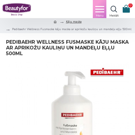
0
Kāju maska
Pedibaehr Wellness Fusmaske kāju maska ​​ar aprikožu kauliņu un mandeļu eļļu 500ml
PEDIBAEHR WELLNESS FUSMASKE KĀJU MASKA
​​AR APRIKOŽU KAULIŅU UN MANDEĻU EĻĻU
500ML