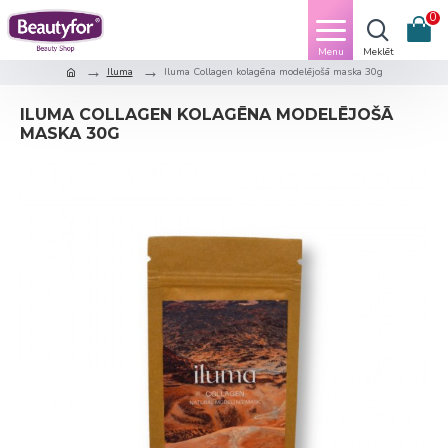
0
Iluma
Iluma Collagen kolagēna modelējošā maska 30g
ILUMA COLLAGEN KOLAGĒNA MODELĒJOŠĀ
MASKA 30G