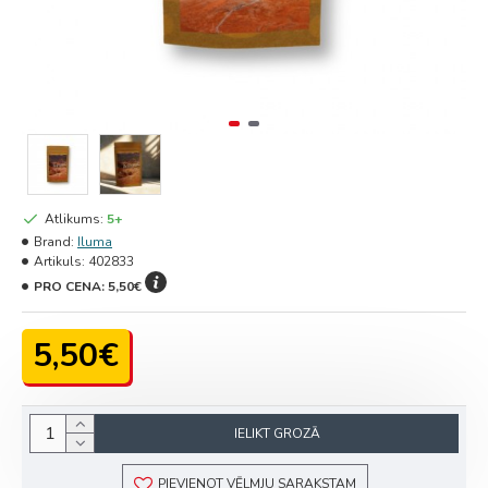
Atlikums:
5+
Brand:
Iluma
Artikuls:
402833
PRO CENA:
5,50€
5,50€
IELIKT GROZĀ
PIEVIENOT VĒLMJU SARAKSTAM