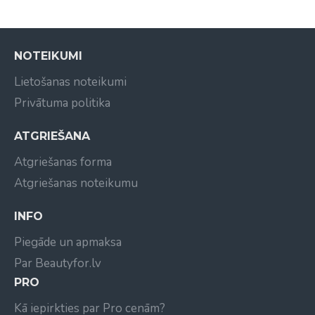
Lietojot šampūna, kondicioniera un izsmidzināmā
losjona sistēmu: Salona cienīgs rezultāts: izteikti
intensīva krāsa un ilgstošs mirdzums.
NOTEIKUMI
Galvenās priekšrocības:
Lietošanas noteikumi
Pasargā matus no kaitīgajiem ārējās vides
faktoriem;
Privātuma politika
Saglabā krāsas intensitāti;
Sniedz aizsardzību pret izbalēšanu;
ATGRIEŠANA
Poraini mati tiek stiprināti un iegūst izteiktu toni
Atgriešanas forma
un spīdumu;
Atgriešanas noteikumu
Nodrošina krāsas aizsardzību līdz 32 mazgāšanas
reizēm.
INFO
Piegāde un apmaksa
Par Beautyfor.lv
PRO
Kā iepirkties par Pro cenām?