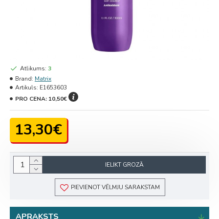
Atlikums:
3
Brand:
Matrix
Artikuls:
E1653603
PRO CENA:
10,50€
13,30€
IELIKT GROZĀ
PIEVIENOT VĒLMJU SARAKSTAM
APRAKSTS