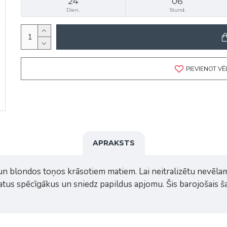
24
06
Dien.
Stund.
PIEVIENOT V
APRAKSTS
un blondos toņos krāsotiem matiem. Lai neitralizētu nevēla
tus spēcīgākus un sniedz papildus apjomu. Šis barojošais ša