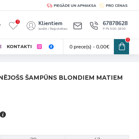
PIEGĀDE UN APMAKSA
PRO CENAS
0
Klientiem
67878628
Ienākt / Reģistrēties
P-Pk 9:00-18:00
0
0 prece(s) - 0,00€
E
KONTAKTI
ONĒJOŠS ŠAMPŪNS BLONDIEM MATIEM