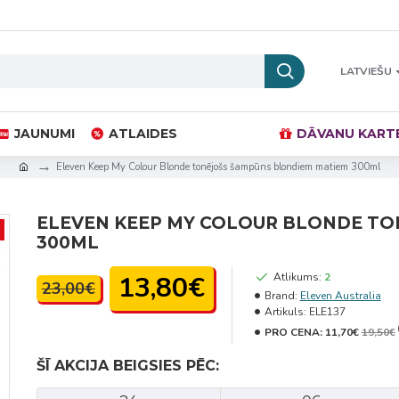
LATVIEŠU
JAUNUMI
ATLAIDES
DĀVANU KART
Eleven Keep My Colour Blonde tonējošs šampūns blondiem matiem 300ml
ELEVEN KEEP MY COLOUR BLONDE T
300ML
13,80€
Atlikums:
2
23,00€
Brand:
Eleven Australia
Artikuls:
ELE137
PRO CENA:
11,70€
19,50€
ŠĪ AKCIJA BEIGSIES PĒC: