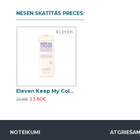
NESEN SKATĪTĀS PRECES:
Eleven Keep My Colour Blonde tonējošs šampūns blondiem matiem 300ml
13,80€
23,00€
NOTEIKUMI
ATGRIEŠA