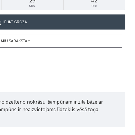
29
42
Min.
Sek.
IELIKT GROZĀ
ĒLMJU SARAKSTAM
mo dzelteno nokrāsu, šampūnam ir zila bāze ar
mpūns ir neaizvietojams līdzeklis vēsā toņa