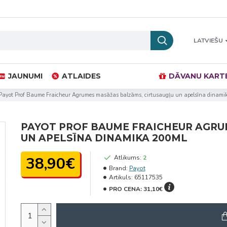
LATVIEŠU
JAUNUMI
ATLAIDES
DĀVANU KART
Payot Prof Baume Fraicheur Agrumes masāžas balzāms, cirtusaugļu un apelsīna dinam
PAYOT PROF BAUME FRAICHEUR AGRU
UN APELSĪNA DINAMIKA 200ML
38,90€
Atlikums:
2
Brand:
Payot
Artikuls:
65117535
PRO CENA:
31,10€