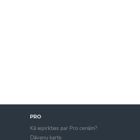
PRO
Kā iepirkties par Pro cenām?
Dāvanu karte