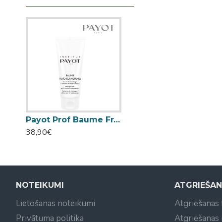
Payot Prof Baume Fraicheur Agrumes masāžas balzāms, cirtusaugļu un apelsīna dinamika 200ml
38,90€
NOTEIKUMI
ATGRIEŠA
Lietošanas noteikumi
Atgriešanas
Privātuma politika
Atgriešanas