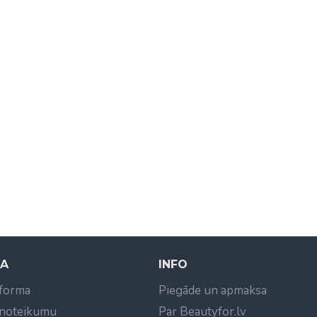
NA
INFO
 forma
Piegāde un apmaksa
 noteikumu
Par Beautyfor.lv