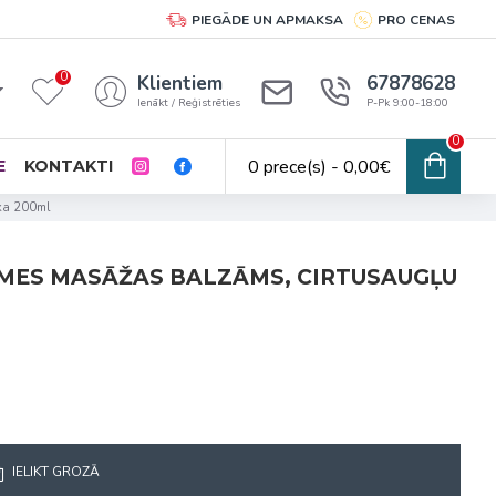
PIEGĀDE UN APMAKSA
PRO CENAS
0
Klientiem
67878628
Ienākt / Reģistrēties
P-Pk 9:00-18:00
0
0 prece(s) - 0,00€
E
KONTAKTI
ika 200ml
MES MASĀŽAS BALZĀMS, CIRTUSAUGĻU
IELIKT GROZĀ