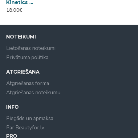
Kinetics Shield Gel Polish #901 Power White 15ml
18,00€
NOTEIKUMI
Lietošanas noteikumi
Privātuma politika
ATGRIEŠANA
Atgriešanas forma
Atgriešanas noteikumu
INFO
Piegāde un apmaksa
Par Beautyfor.lv
PRO