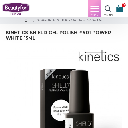
0
Kinetics Shield Gel Polish #901 Power White 15ml
KINETICS SHIELD GEL POLISH #901 POWER
WHITE 15ML