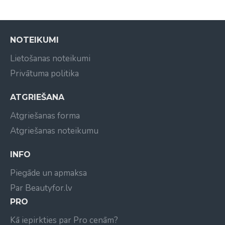
Glutēna
Sulfāti
Parabēni
NOTEIKUMI
Lietošanas noteikumi
Privātuma politika
ATGRIEŠANA
Atgriešanas forma
Atgriešanas noteikumu
INFO
Piegāde un apmaksa
Par Beautyfor.lv
PRO
Kā iepirkties par Pro cenām?