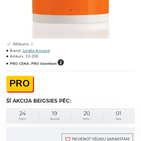
Atlikums:
1
Brand:
Juliette Armand
Artikuls:
10-200
PRO CENA:
PRO klientiem
PRO
ŠĪ AKCIJA BEIGSIES PĒC:
24
19
20
01
Dien.
Stund.
Min.
Sek.
PIEVIENOT VĒLMJU SARAKSTAM