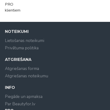
PRO
klientiem
NOTEIKUMI
Lietošanas noteikumi
Privātuma politika
ATGRIEŠANA
Atgriešanas forma
Atgriešanas noteikumu
INFO
Piegāde un apmaksa
Par Beautyfor.lv