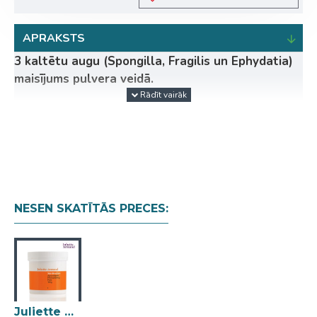
APRAKSTS
3 kaltētu augu (Spongilla, Fragilis un Ephydatia)
maisījums pulvera veidā.
Tas noņem atmirušās šūnas un stimulē šūnu
atjaunošanās procesus. Regulē pārmērīgu sebuma
sekrēciju, izlīdzina ādas tekstūru, padara ādu elastīgu
un mirdzošu.
Lietošana:
skat. protokola lietošanas instrukciju.
NESEN SKATĪTĀS PRECES:
Galvenās sastāvdaļas:
Fitoapstrāde 100%.
Kategorija:
Apokalipse, ķīmiskais pīlings.
Ādas tips:
Kombinēta, sausa, normāla, taukaina.
Juliette Armand Skin Boosters Apocalypsis Phytopeeling Pure 100g