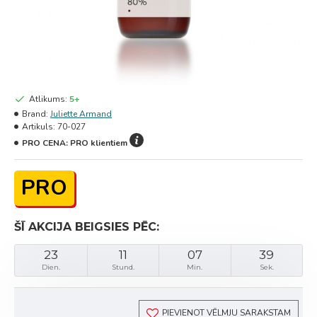
Atlikums:
5+
Brand:
Juliette Armand
Artikuls:
70-027
PRO CENA:
PRO klientiem
PRO
ŠĪ AKCIJA BEIGSIES PĒC:
23
11
07
39
Dien.
Stund.
Min.
Sek.
PIEVIENOT VĒLMJU SARAKSTAM