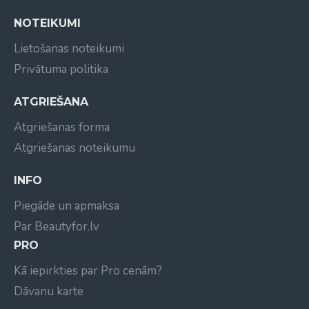
Hyal 2%
NOTEIKUMI
Hyal 3.5%
AA2G 20%
Lietošanas noteikumi
Argireline 10% - Leuphasyl 10%
Privātuma politika
Matrixyl 3000 10% - Argireline 10%
Rejuvin
ATGRIEŠANA
Brightening
Atgriešanas forma
DNA-RNA 10%
Atgriešanas noteikumu
3 mezotpreparāti sejai un ķermenim
INFO
DMAE 4%,
Silicium 0.5%
Piegāde un apmaksa
Biogenic Caffeine 35%
Par Beautyfor.lv
2 mezopreparāti ķermenim
PRO
Kā iepirkties par Pro cenām?
Artichoke 2.5%
Fat & Cellulite
Dāvanu karte