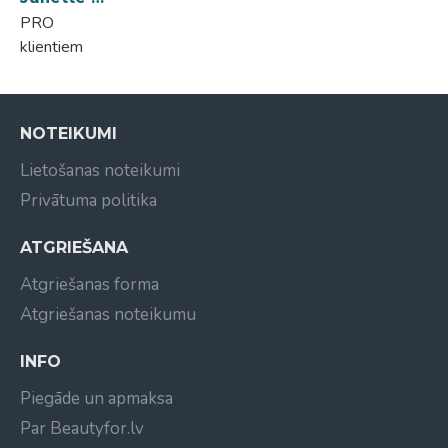
PRO
klientiem
NOTEIKUMI
Lietošanas noteikumi
Privātuma politika
ATGRIEŠANA
Atgriešanas forma
Atgriešanas noteikumu
INFO
Piegāde un apmaksa
Par Beautyfor.lv