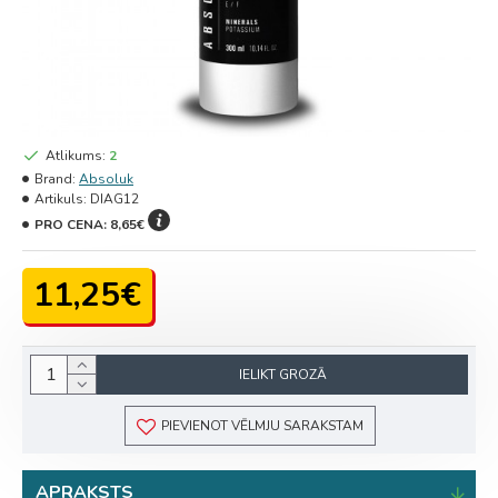
Atlikums:
2
Brand:
Absoluk
Artikuls:
DIAG12
PRO CENA:
8,65€
11,25€
IELIKT GROZĀ
PIEVIENOT VĒLMJU SARAKSTAM
APRAKSTS