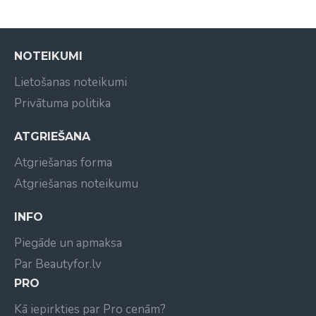
noskalojiet ar lielu daudzumu ūdens.
NOTEIKUMI
Lietošanas noteikumi
Privātuma politika
ATGRIEŠANA
Atgriešanas forma
Atgriešanas noteikumu
INFO
Piegāde un apmaksa
Par Beautyfor.lv
PRO
Kā iepirkties par Pro cenām?