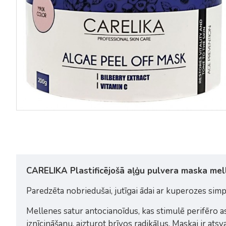
CARELIKA Plastificējošā aļģu pulvera maska mel
Paredzēta nobriedušai, jutīgai ādai ar kuperozes si
Mellenes satur antocianoīdus, kas stimulē perifēro as
iznīcināšanu, aizturot brīvos radikāļus. Maskai ir ats