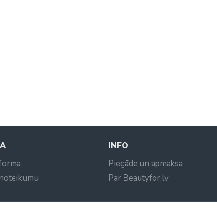
NA
INFO
 forma
Piegāde un apmaksa
 noteikumu
Par Beautyfor.lv