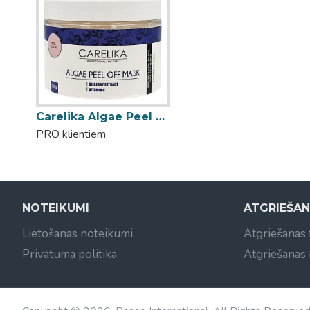
Carelika Algae Peel Off Mask Bilberry aļģu pulvera maska melleņu 200g
PRO klientiem
NOTEIKUMI
ATGRIEŠA
Lietošanas noteikumi
Atgriešanas
Privātuma politika
Atgriešanas