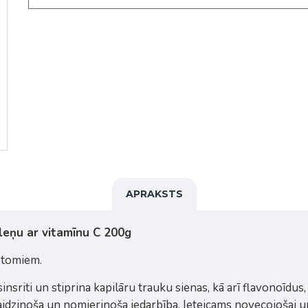
APRAKSTS
leņu ar vitamīnu C 200g
mptomiem.
insriti un stiprina kapilāru trauku sienas, kā arī flavonoīdu
vaidzinoša un nomierinoša iedarbība. Ieteicams novecojošai un 