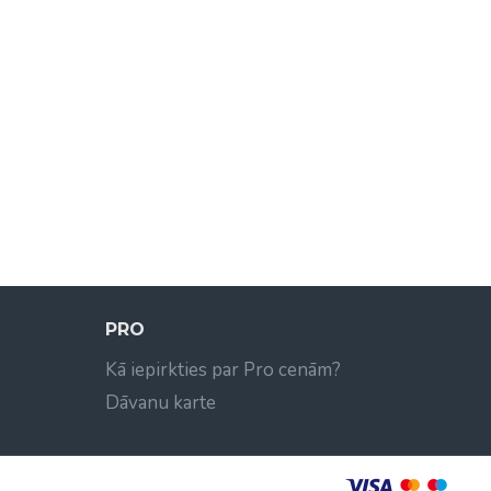
PRO
Kā iepirkties par Pro cenām?
Dāvanu karte