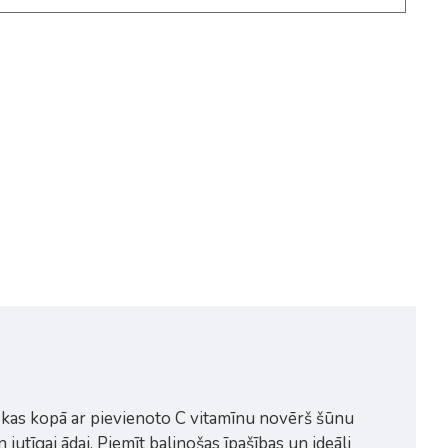
s, kas kopā ar pievienoto C vitamīnu novērš šūnu
jutīgai ādai. Piemīt balinošas īpašības un ideāli