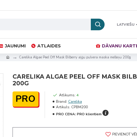
LATVIEŠU
JAUNUMI
ATLAIDES
DĀVANU KART
Carelika Algae Peel Off Mask Bilberry aļģu pulvera maska melleņu 200g
CARELIKA ALGAE PEEL OFF MASK BIL
200G
PRO
Atlikums:
4
Brand:
Carelika
Artikuls:
CPBM200
PRO CENA:
PRO klientiem
PIEVIENOT V