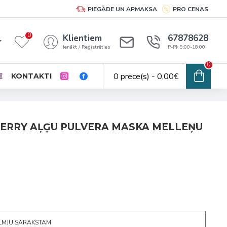
PIEGĀDE UN APMAKSA
PRO CENAS
0
Klientiem
67878628
Ienākt / Reģistrēties
P-Pk 9:00-18:00
0
0 prece(s) - 0,00€
E
KONTAKTI
BERRY AĻĢU PULVERA MASKA MELLEŅU
ĒLMJU SARAKSTAM