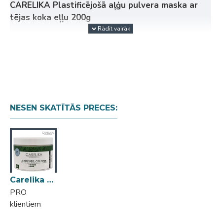
CARELIKA Plastificējošā aļģu pulvera maska ar
tējas koka eļļu 200g
Paredzēta taukainai ādai ar pūtītēm.
Iedarbība:
attīrīta āda, aizvērtas poras.
Tējas koks, kam ir spēcīgs antibakteriāls efekts,
samazina taukainas, uz pūtītēm tendētas ādas
iekaisuma stāvokli.
NESEN SKATĪTĀS PRECES:
Vītolu lapas, kas satur dabīgu salicilskābi, attīra
taukaino ādu un balina pūtīšu plankumus.
Cinku saturoši jūras dubļi regulē tauku sekrēciju.
entols - atsvaidzina, tam piemīt lieliskas
antiseptiskas un pretiekaisuma īpašības.
Skaistuma rituāls jūsu ādai:
Carelika Algae Peel Off Mask Tea Tree Oil aļģu pulvera maska ar tējas koka eļļu 200g
PRO
Traukā, kurā ir 25 gr pulvera, ieliet 60 ml ūdens
klientiem
20°C, samaisīt līdz viendabīgai pastai.