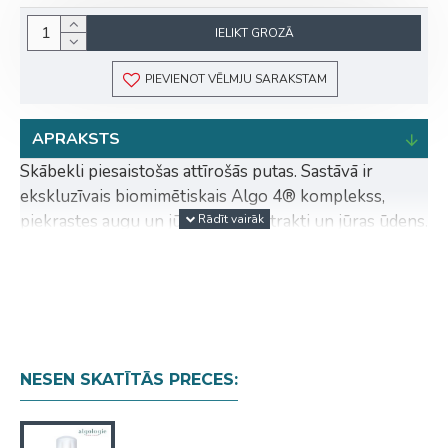
IELIKT GROZĀ
PIEVIENOT VĒLMJU SARAKSTAM
APRAKSTS
Skābekli piesaistošas attīrošās putas. Sastāvā ir
ekskluzīvais biomimētiskais Algo 4® komplekss,
piekrastes augu un jūras zāļu ekstrakti un jūras ūdens.
Skaistai un starojošai ādai visa gada garumā, gluži kā
pēc atpūtas pludmalē.
Vieglās, gaisīgās putas efektīvi noņem dekoratīvo
kosmētiku un netīrumus. Iemasēt nelielu putu
daudzumu sejas ādā, pēc tam noskalot. Nepieļaut
NESEN SKATĪTĀS PRECES:
iekļūšanu acīs.
INGREDIENTS : AQUA (WATER / EAU), GLYCERIN,