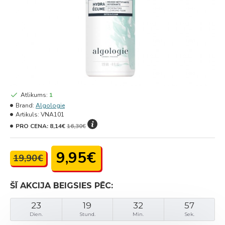
Atlikums:
1
Brand:
Algologie
Artikuls:
VNA101
PRO CENA:
8,14€
16,30€
9,95€
19,90€
ŠĪ AKCIJA BEIGSIES PĒC:
23
19
32
57
Dien.
Stund.
Min.
Sek.