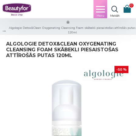
0
Algologie Detox&Clean Oxygenating Cleansing Foam skābekli piesaistošas attīrošās putas
120ml
ALGOLOGIE DETOX&CLEAN OXYGENATING
CLEANSING FOAM SKĀBEKLI PIESAISTOŠAS
ATTĪROŠĀS PUTAS 120ML
-50 %