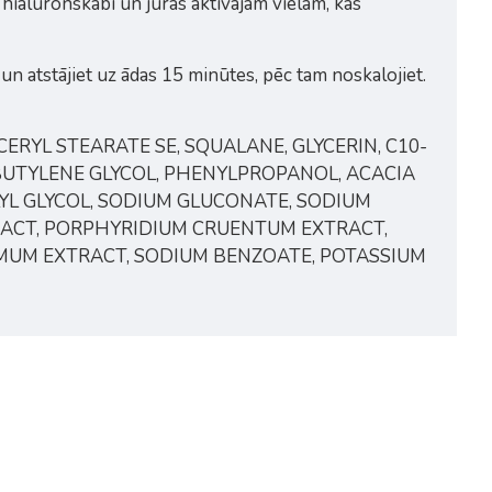
 hialuronskābi un jūras aktīvajām vielām, kas
 un atstājiet uz ādas 15 minūtes, pēc tam noskalojiet.
ERYL STEARATE SE, SQUALANE, GLYCERIN, C10-
 BUTYLENE GLYCOL, PHENYLPROPANOL, ACACIA
YL GLYCOL, SODIUM GLUCONATE, SODIUM
RACT, PORPHYRIDIUM CRUENTUM EXTRACT,
MUM EXTRACT, SODIUM BENZOATE, POTASSIUM