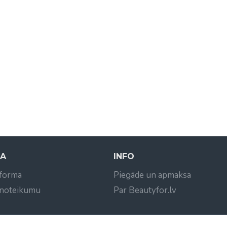
NA
INFO
 forma
Piegāde un apmaksa
 noteikumu
Par Beautyfor.lv