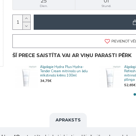
25
01
Dien.
Stund.
PIEVIENOT V
ŠĪ PRECE SAISTĪTA VAI AR VIŅU PARASTI PĒRK
Algologie Hydra Plus Hydra-
Algolog
s un
Tender Cream mitrinošs un ādu
Refresh
mīkstinošs krēms 100ml
mitrino
pīlinga
34,75€
52,65€
APRAKSTS