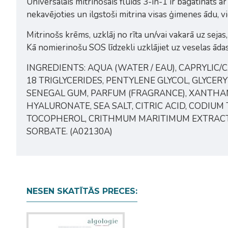
Universālais mitrinošais fluīds 3-in-1 ir bagātināts 
nekavējoties un ilgstoši mitrina visas ģimenes ādu, v
Mitrinošs krēms, uzklāj no rīta un/vai vakarā uz sejas
Kā nomierinošu SOS līdzekli uzklājiet uz veselas āda
INGREDIENTS: AQUA (WATER / EAU), CAPRYLIC/
18 TRIGLYCERIDES, PENTYLENE GLYCOL, GLYCE
SENEGAL GUM, PARFUM (FRAGRANCE), XANTHAN
HYALURONATE, SEA SALT, CITRIC ACID, CODI
TOCOPHEROL, CRITHMUM MARITIMUM EXTRACT,
SORBATE. (A02130A)
NESEN SKATĪTĀS PRECES: