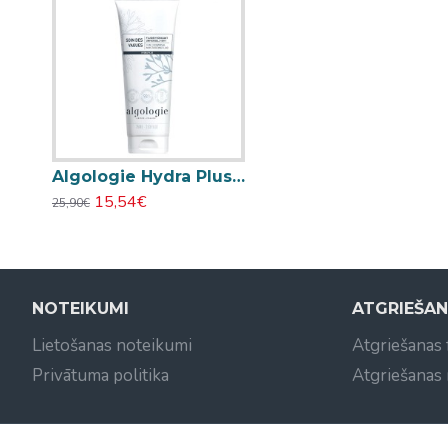
Algologie Hydra Plus 3-in-1 Universal Moisturizing Fluid universālais mitrinošais šķidrums 75ml
15,54€
25,90€
NOTEIKUMI
ATGRIEŠA
Lietošanas noteikumi
Atgriešanas
Privātuma politika
Atgriešanas