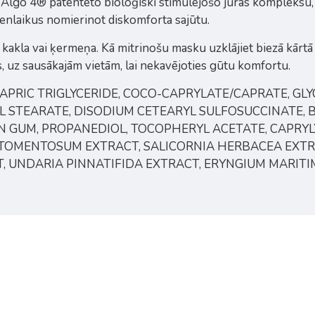
ar Algo 4® patentēto bioloģiski stimulējošo jūras kompleksu,
ienlaikus nomierinot diskomforta sajūtu.
, kakla vai ķermeņa. Kā mitrinošu masku uzklājiet biezā kārtā
s, uz sausākajām vietām, lai nekavējoties gūtu komfortu.
CAPRIC TRIGLYCERIDE, COCO-CAPRYLATE/CAPRATE, GLYC
RYL STEARATE, DISODIUM CETEARYL SULFOSUCCINATE,
 GUM, PROPANEDIOL, TOCOPHERYL ACETATE, CAPRYL
UM TOMENTOSUM EXTRACT, SALICORNIA HERBACEA EXT
 UNDARIA PINNATIFIDA EXTRACT, ERYNGIUM MARITI