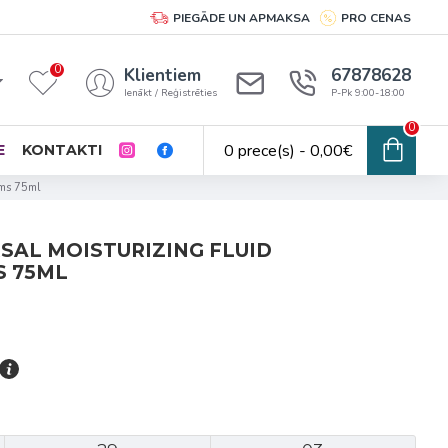
PIEGĀDE UN APMAKSA
PRO CENAS
0
Klientiem
67878628
Ienākt / Reģistrēties
P-Pk 9:00-18:00
0
0 prece(s) - 0,00€
E
KONTAKTI
ums 75ml
RSAL MOISTURIZING FLUID
S 75ML