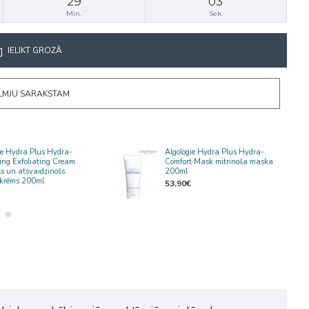
29
03
Min.
Sek.
IELIKT GROZĀ
ĒLMJU SARAKSTAM
ie Hydra Plus Hydra-
Algologie Hydra Plus Hydra-
ing Exfoliating Cream
Comfort Mask mitrinoša maska
šs un atsvaidzinošs
200ml
 krēms 200ml
53,90€