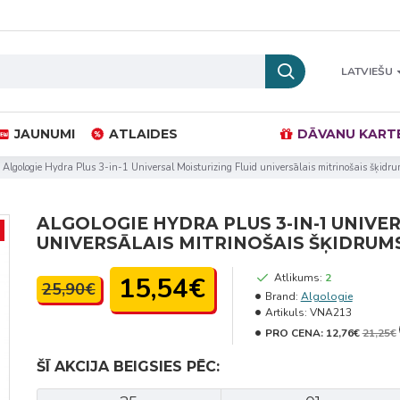
LATVIEŠU
JAUNUMI
ATLAIDES
DĀVANU KART
Algologie Hydra Plus 3-in-1 Universal Moisturizing Fluid universālais mitrinošais šķidr
ALGOLOGIE HYDRA PLUS 3-IN-1 UNIVE
UNIVERSĀLAIS MITRINOŠAIS ŠĶIDRUM
15,54€
Atlikums:
2
25,90€
Brand:
Algologie
Artikuls:
VNA213
PRO CENA:
12,76€
21,25€
ŠĪ AKCIJA BEIGSIES PĒC: