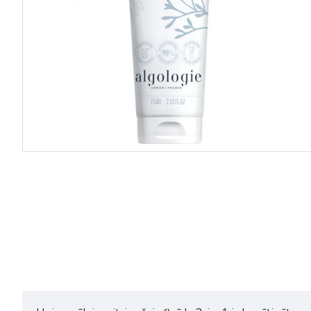
Algologie Hydra Plus Hydra-
Algologie Hydra Plus Hydra-
Comfort Mask mitrinoša maska
Replenishing Serum mitrinoš
200ml
atjaunojošs serums 50ml
53,90€
34,75€