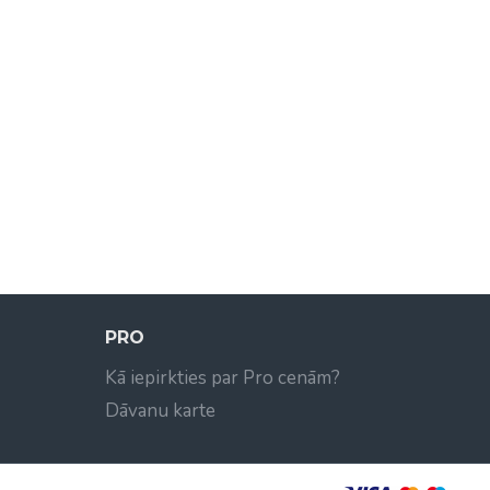
PRO
Kā iepirkties par Pro cenām?
Dāvanu karte