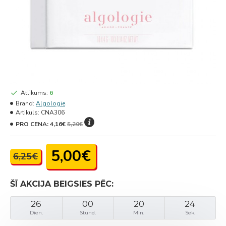
Atlikums:
6
Brand:
Algologie
Artikuls:
CNA306
PRO CENA:
4,16€
5,20€
5,00€
6,25€
ŠĪ AKCIJA BEIGSIES PĒC:
26
00
20
24
Dien.
Stund.
Min.
Sek.