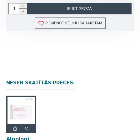
IELIKT GROZĀ
PIEVIENOT VĒLMJU SARAKSTAM
NESEN SKATĪTĀS PRECES:
Algologie Sensi Plus Carees Soothing Foam Mask nomierinoša putu tekstūras maska 1gab.