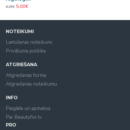
5,00€
6,25€
NOTEIKUMI
Lietošanas noteikumi
Privātuma politika
ATGRIEŠANA
Atgriešanas forma
Atgriešanas noteikumu
INFO
Piegāde un apmaksa
Par Beautyfor.lv
PRO