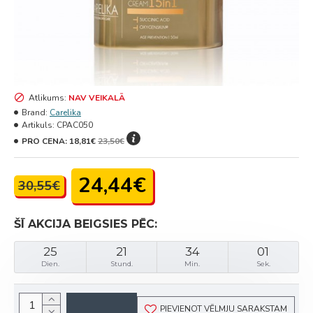
Atlikums:
NAV VEIKALĀ
Brand:
Carelika
Artikuls:
CPAC050
PRO CENA:
18,81€
23,50€
24,44€
30,55€
ŠĪ AKCIJA BEIGSIES PĒC:
25
21
34
01
Dien.
Stund.
Min.
Sek.
PIEVIENOT VĒLMJU SARAKSTAM