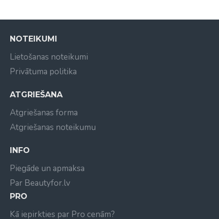
NOTEIKUMI
Lietošanas noteikumi
Privātuma politika
ATGRIEŠANA
Atgriešanas forma
Atgriešanas noteikumu
INFO
Piegāde un apmaksa
Par Beautyfor.lv
PRO
Kā iepirkties par Pro cenām?