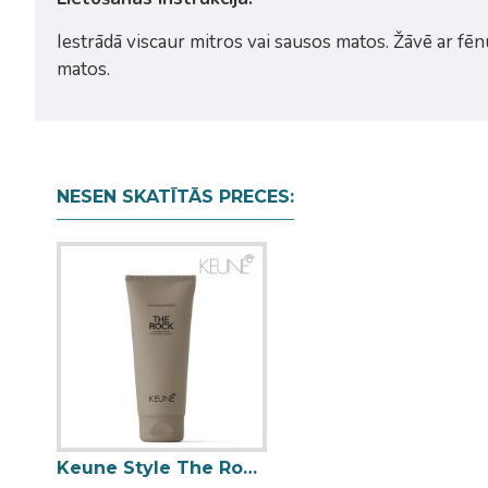
Iestrādā viscaur mitros vai sausos matos. Žāvē ar fēnu
matos.
NESEN SKATĪTĀS PRECES:
Keune Style The Rock īpaši stipras fiksācijas veidošanas želeja ar spīdumu 200ml