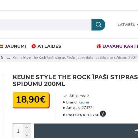
LATVIEŠU
JAUNUMI
ATLAIDES
DĀVANU KART
Keune Style The Rock īpaši stipras fiksācijas veidošanas želeja ar spīdumu 200m
KEUNE STYLE THE ROCK ĪPAŠI STIPRA
SPĪDUMU 200ML
18,90€
Atlikums:
2
Brand:
Keune
Artikuls:
27472
PRO CENA:
15,75€