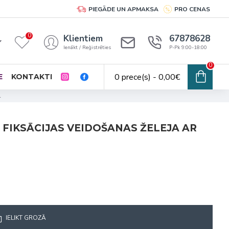
PIEGĀDE UN APMAKSA
PRO CENAS
0
Klientiem
67878628
Ienākt / Reģistrēties
P-Pk 9:00-18:00
0
0 prece(s) - 0,00€
E
KONTAKTI
l
S FIKSĀCIJAS VEIDOŠANAS ŽELEJA AR
IELIKT GROZĀ