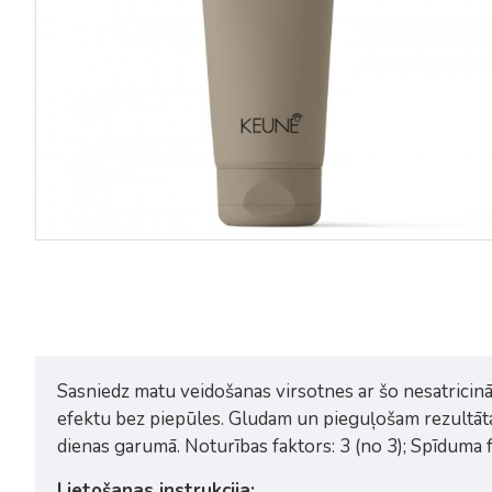
Sasniedz matu veidošanas virsotnes ar šo nesatricinā
efektu bez piepūles. Gludam un pieguļošam rezultātam
dienas garumā. Noturības faktors: 3 (no 3); Spīduma fa
Lietošanas instrukcija: