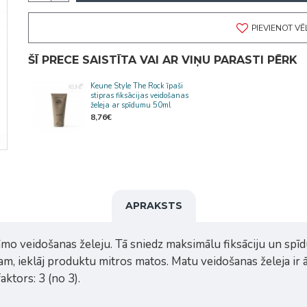
PIEVIENOT V
ŠĪ PRECE SAISTĪTA VAI AR VIŅU PARASTI PĒRK
Keune Style The Rock īpaši
stipras fiksācijas veidošanas
želeja ar spīdumu 50ml
8,76€
APRAKSTS
mo veidošanas želeju. Tā sniedz maksimālu fiksāciju un spīd
, ieklāj produktu mitros matos. Matu veidošanas želeja ir āt
ktors: 3 (no 3).