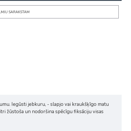
ĒLMJU SARAKSTAM
umu. Iegūsti jebkuru, - slapjo vai kraukšķīgo matu
ri žūstoša un nodoršina spēcīgu fiksāciju visas