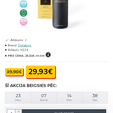
Atlikums:
2
Brand:
Oolaboo
Artikuls:
H114
PRO CENA:
25,51€
34,00€
29,93€
39,90€
ŠĪ AKCIJA BEIGSIES PĒC:
23
07
14
38
Dien.
Stund.
Min.
Sek.