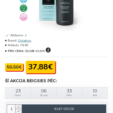
Atlikums:
2
Brand:
Oolaboo
Artikuls:
H140
PRO CENA:
32,10€
42,80€
37,88€
50,50€
ŠĪ AKCIJA BEIGSIES PĒC:
23
06
33
10
Dien.
Stund.
Min.
Sek.
IELIKT GROZĀ