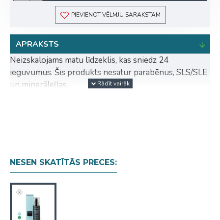
PIEVIENOT VĒLMJU SARAKSTAM
APRAKSTS
Neizskalojams matu līdzeklis, kas sniedz 24
ieguvumus. Šis produkts nesatur parabēnus, SLS/SLE
un minerāleļļas.
Ko tas dara?
Intensīvi mitrina
Intensīvi mīkstina
Atjauno bojāto kutikulas slāni
Padara matus vieglāk ķemmējamus
NESEN SKATĪTĀS PRECES:
Izlīdzina porainību
Veido apjomu
Izceļ matu cirtas
Atjauno bojātus matus