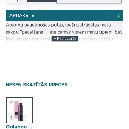
APRAKSTS
Apjomu palielinošas putas, īpaši izstrādātas matu
sakņu "pacelšanai", ieteicamas visiem matu tipiem, bet
īpaši ieteicamas smalkiem, plāniem matiem. Īpašais
aplikators atvieglo uzklāšanu un nodrošina stingrību
tur, kur tā visvairāk nepieciešama: pie galvas ādas!
Piemērots visiem matu tipiem un ieteicams īsākiem un
vidēji gariem matiem. Šis produkts ir 100% vegāns,
nesatur parabēnus, sulfātus (SLS/SLES) un
minerāleļļas.
NESEN SKATĪTĀS PRECES:
Ko tas dara?
Revolucionārā “fiksācija ar atmiņu” vairākas dienas
saglabā matu sakārtojumu kuplu un apjomīgu, arī
uzreiz pēc pamošanās. Garantē maksimālu apjomu,
pateicoties papildu balstam pie matu saknēm. Dabiska
Oolaboo Glam Former root lifting hair blast piesakņu putas 250ml