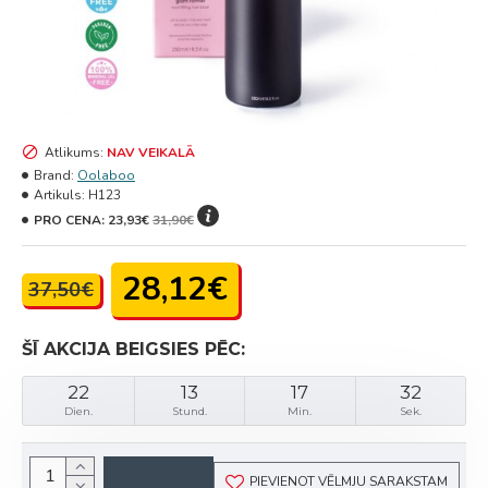
Atlikums:
NAV VEIKALĀ
Brand:
Oolaboo
Artikuls:
H123
PRO CENA:
23,93€
31,90€
28,12€
37,50€
ŠĪ AKCIJA BEIGSIES PĒC:
22
13
17
32
Dien.
Stund.
Min.
Sek.
PIEVIENOT VĒLMJU SARAKSTAM