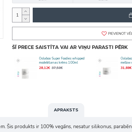
PIEVIENOT V
ŠĪ PRECE SAISTĪTA VAI AR VIŅU PARASTI PĒRK
Oolaboo Super Foodies whipped
Oolaboo
modelēšanas krēms 100ml
mellow 
28,12€
37,50€
31,88€
APRAKSTS
m. Šis produkts ir 100% vegāns, nesatur silikonus, parabēnu