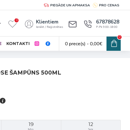
PIEGĀDE UN APMAKSA
PRO CENAS
0
Klientiem
67878628
Ienākt / Reģistrēties
P-Pk 9:00-18:00
0
0 prece(s) - 0,00€
E
KONTAKTI
OSE ŠAMPŪNS 500ML
19
12
Min.
Sek.