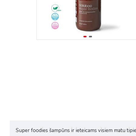
Oolaboo Super Foodies jummy
Oolaboo Super Foodies lush
mellow custard pasta 100ml
styling losjons 100ml
31,88€
42,50€
28,12€
37,50€
Super foodies šampūns ir ieteicams visiem matu tipie