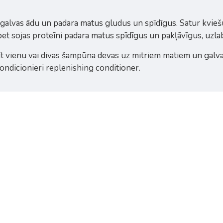
 galvas ādu un padara matus gludus un spīdīgus. Satur kvie
 bet sojas proteīni padara matus spīdīgus un pakļāvīgus, uzl
āt vienu vai divas šampūna devas uz mitriem matiem un galvas 
ondicionieri replenishing conditioner.