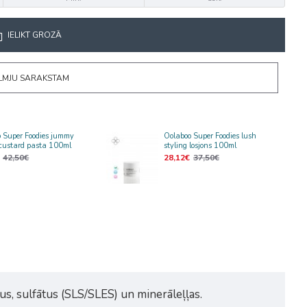
IELIKT GROZĀ
ĒLMJU SARAKSTAM
 Super Foodies jummy
Oolaboo Super Foodies lush
custard pasta 100ml
styling losjons 100ml
42,50€
28,12€
37,50€
s, sulfātus (SLS/SLES) un minerāleļļas.