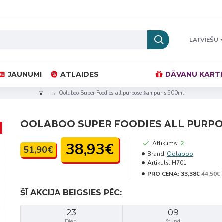
LATVIEŠU
JAUNUMI
ATLAIDES
DĀVANU KART
Oolaboo Super Foodies all purpose šampūns 500ml
OOLABOO SUPER FOODIES ALL PURP
38,93€
Atlikums:
2
51,90€
Brand:
Oolaboo
Artikuls:
H701
PRO CENA:
33,38€
44,50€
ŠĪ AKCIJA BEIGSIES PĒC:
23
09
Dien.
Stund.